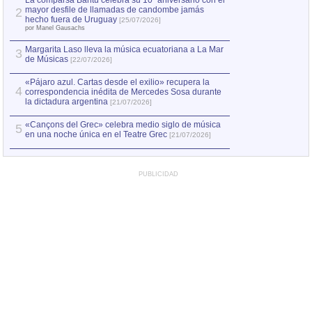
La comparsa Bantú celebra su 10º aniversario con el
mayor desfile de llamadas de candombe jamás
2
Capturan en Chile
2
hecho fuera de Uruguay
[25/07/2026]
el asesinato de Ví
por Manel Gausachs
Margarita Laso lleva la música ecuatoriana a La Mar
Margarita Laso ll
3
3
de Músicas
de Músicas
[22/07/2026]
[22/07
«Pájaro azul. Cartas desde el exilio» recupera la
4
correspondencia inédita de Mercedes Sosa durante
la dictadura argentina
[21/07/2026]
«Cançons del Grec» celebra medio siglo de música
5
en una noche única en el Teatre Grec
[21/07/2026]
PUBLICIDAD