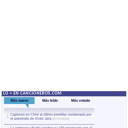
LO + EN CANCIONEROS.COM
Más nuevo
Más leído
Más votado
Capturan en Chile al último exmilitar condenado por
La comparsa Bantú
1
el asesinato de Víctor Jara
mayor desfile de
1
[27/07/2026]
hecho fuera de U
por Manel Gausachs