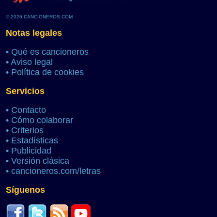
© 2026 CANCIONEROS.COM
Notas legales
•
Qué es cancioneros
•
Aviso legal
•
Política de cookies
Servicios
•
Contacto
•
Cómo colaborar
•
Criterios
•
Estadísticas
•
Publicidad
•
Versión clásica
•
cancioneros.com/letras
Síguenos