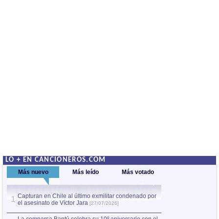
LO + EN CANCIONEROS.COM
Más nuevo
Más leído
Más votado
Capturan en Chile al último exmilitar condenado por
Capturan en Chile
1
1
el asesinato de Víctor Jara
el asesinato de Ví
[27/07/2026]