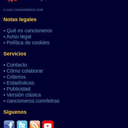
© 2026 CANCIONEROS.COM
Notas legales
•
Qué es cancioneros
•
Aviso legal
•
Política de cookies
Servicios
•
Contacto
•
Cómo colaborar
•
Criterios
•
Estadísticas
•
Publicidad
•
Versión clásica
•
cancioneros.com/letras
Síguenos