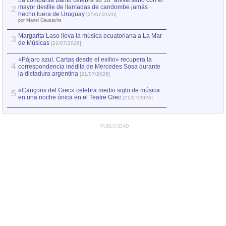
La comparsa Bantú celebra su 10º aniversario con el
mayor desfile de llamadas de candombe jamás
2
hecho fuera de Uruguay
[25/07/2026]
por Manel Gausachs
Margarita Laso lleva la música ecuatoriana a La Mar
3
de Músicas
[22/07/2026]
«Pájaro azul. Cartas desde el exilio» recupera la
4
correspondencia inédita de Mercedes Sosa durante
la dictadura argentina
[21/07/2026]
«Cançons del Grec» celebra medio siglo de música
5
en una noche única en el Teatre Grec
[21/07/2026]
PUBLICIDAD