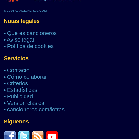
© 2026 CANCIONEROS.COM
Notas legales
•
Qué es cancioneros
•
Aviso legal
•
Política de cookies
Servicios
•
Contacto
•
Cómo colaborar
•
Criterios
•
Estadísticas
•
Publicidad
•
Versión clásica
•
cancioneros.com/letras
Síguenos