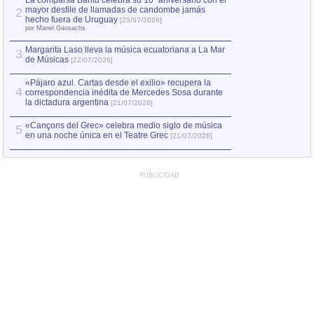
La comparsa Bantú celebra su 10º aniversario con el
mayor desfile de llamadas de candombe jamás
2
Capturan en Chile
2
hecho fuera de Uruguay
[25/07/2026]
el asesinato de Ví
por Manel Gausachs
Margarita Laso lleva la música ecuatoriana a La Mar
3
de Músicas
[22/07/2026]
«Pájaro azul. Cartas desde el exilio» recupera la
4
correspondencia inédita de Mercedes Sosa durante
la dictadura argentina
[21/07/2026]
«Cançons del Grec» celebra medio siglo de música
5
en una noche única en el Teatre Grec
[21/07/2026]
PUBLICIDAD