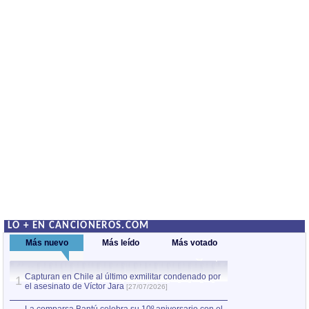
LO + EN CANCIONEROS.COM
Más nuevo
Más leído
Más votado
Capturan en Chile al último exmilitar condenado por
La comparsa Bantú
1
el asesinato de Víctor Jara
mayor desfile de
1
[27/07/2026]
hecho fuera de U
por Manel Gausachs