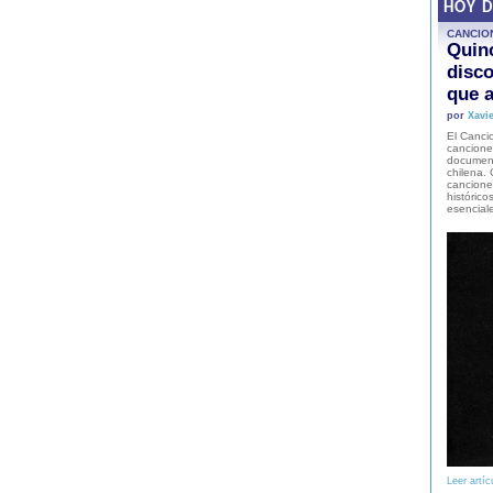
HOY 
CANCIO
Quinc
disco
que a
por
Xavie
El Cancio
cancione
document
chilena. 
canciones
histórico
esencial
Leer artíc