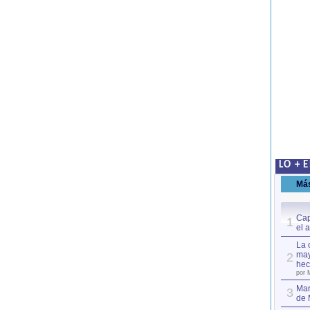
LO + 
Má
Cap
1
el 
La 
may
2
hec
por 
Mar
3
de 