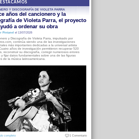
DESTACAMOS
NERO Y DISCOGRAFÍA DE VIOLETA PARRA
e años del cancionero y la
grafía de Violeta Parra, el proyecto
yudó a ordenar su obra
r Pintanel
el 13/07/2026
nero y Discografía de Violeta Parra, impulsado por
ros.com, continúa siendo una de las investigaciones
ales más importantes dedicadas a la universal artista
Cuatro años de investigación permitieron recuperar 520
, reconstruir su discografía, corregir numerosos errores
s y fijar datos fundamentales sobre una de las figuras
es de la música latinoamericana.
ulo completo
1 Comentario