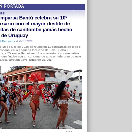
EN PORTADA
MBE
mparsa Bantú celebra su 10º
rsario con el mayor desfile de
adas de candombe jamás hecho
a de Uruguay
l Gausachs
el 25/07/2026
o 18 de julio de 2026 se reunieron 11 comparsas de todo el
o español en la pequeña localidad de Palau-Solità i
s, a 25 km de Barcelona. Una concentración carnavalera
 que finalizó con un concierto de todo un referente de este
usical afrouruguayo, Eduardo Da Luz.