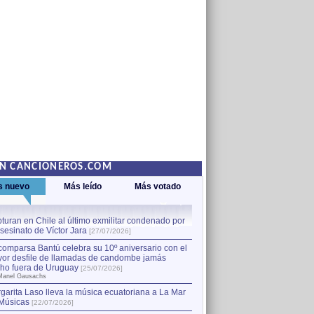
EN CANCIONEROS.COM
s nuevo
Más leído
Más votado
turan en Chile al último exmilitar condenado por
La comparsa Bantú celebra s
asesinato de Víctor Jara
mayor desfile de llamadas
1
[27/07/2026]
hecho fuera de Uruguay
[25
comparsa Bantú celebra su 10º aniversario con el
por Manel Gausachs
or desfile de llamadas de candombe jamás
Capturan en Chile al último
2
ho fuera de Uruguay
[25/07/2026]
el asesinato de Víctor Jara
[
Manel Gausachs
garita Laso lleva la música ecuatoriana a La Mar
Músicas
[22/07/2026]