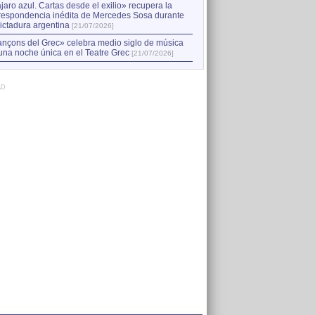
jaro azul. Cartas desde el exilio» recupera la
respondencia inédita de Mercedes Sosa durante
dictadura argentina
[21/07/2026]
nçons del Grec» celebra medio siglo de música
una noche única en el Teatre Grec
[21/07/2026]
AD