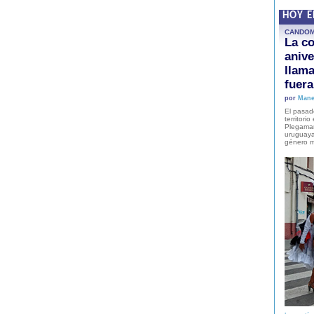
HOY 
CANDO
La co
anive
llam
fuer
por
Mane
El pasad
territori
Plegaman
uruguaya
género m