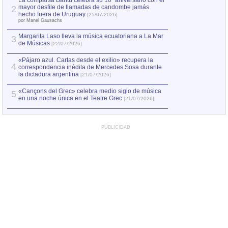
La comparsa Bantú celebra su 10º aniversario con el
mayor desfile de llamadas de candombe jamás
2
hecho fuera de Uruguay
[25/07/2026]
por Manel Gausachs
Margarita Laso lleva la música ecuatoriana a La Mar
3
de Músicas
[22/07/2026]
«Pájaro azul. Cartas desde el exilio» recupera la
4
correspondencia inédita de Mercedes Sosa durante
la dictadura argentina
[21/07/2026]
«Cançons del Grec» celebra medio siglo de música
5
en una noche única en el Teatre Grec
[21/07/2026]
PUBLICIDAD