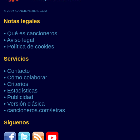
© 2026 CANCIONEROS.COM
Notas legales
•
Qué es cancioneros
•
Aviso legal
•
Política de cookies
Servicios
•
Contacto
•
Cómo colaborar
•
Criterios
•
Estadísticas
•
Publicidad
•
Versión clásica
•
cancioneros.com/letras
Síguenos