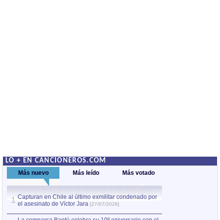
LO + EN CANCIONEROS.COM
Más nuevo
Más leído
Más votado
Capturan en Chile al último exmilitar condenado por
Capturan en Chile
1
1
el asesinato de Víctor Jara
el asesinato de Ví
[27/07/2026]