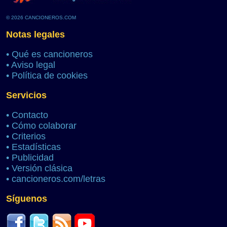
© 2026 CANCIONEROS.COM
Notas legales
•
Qué es cancioneros
•
Aviso legal
•
Política de cookies
Servicios
•
Contacto
•
Cómo colaborar
•
Criterios
•
Estadísticas
•
Publicidad
•
Versión clásica
•
cancioneros.com/letras
Síguenos