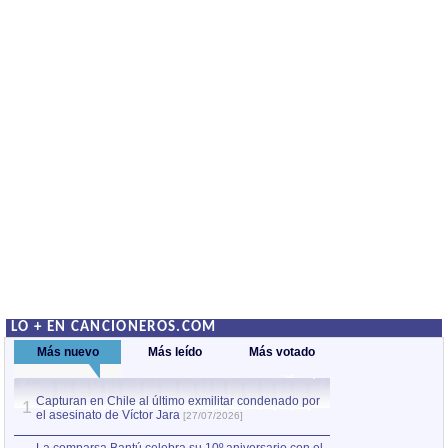
LO + EN CANCIONEROS.COM
Más nuevo
Más leído
Más votado
Capturan en Chile al último exmilitar condenado por
La comparsa Bantú
1
el asesinato de Víctor Jara
mayor desfile de
1
[27/07/2026]
hecho fuera de U
por Manel Gausachs