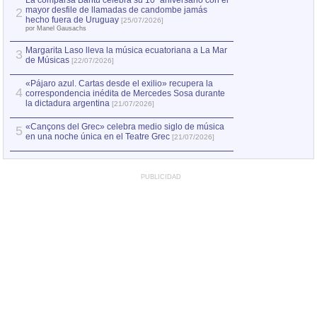
La comparsa Bantú celebra su 10º aniversario con el
mayor desfile de llamadas de candombe jamás
2
Capturan en Chile
2
hecho fuera de Uruguay
[25/07/2026]
el asesinato de Ví
por Manel Gausachs
Margarita Laso lleva la música ecuatoriana a La Mar
Margarita Laso ll
3
3
de Músicas
de Músicas
[22/07/2026]
[22/07
«Pájaro azul. Cartas desde el exilio» recupera la
4
correspondencia inédita de Mercedes Sosa durante
la dictadura argentina
[21/07/2026]
«Cançons del Grec» celebra medio siglo de música
5
en una noche única en el Teatre Grec
[21/07/2026]
PUBLICIDAD