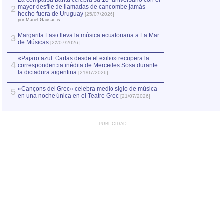
La comparsa Bantú celebra su 10º aniversario con el
mayor desfile de llamadas de candombe jamás
2
Capturan en Chile
2
hecho fuera de Uruguay
[25/07/2026]
el asesinato de Ví
por Manel Gausachs
Margarita Laso lleva la música ecuatoriana a La Mar
3
de Músicas
[22/07/2026]
«Pájaro azul. Cartas desde el exilio» recupera la
4
correspondencia inédita de Mercedes Sosa durante
la dictadura argentina
[21/07/2026]
«Cançons del Grec» celebra medio siglo de música
5
en una noche única en el Teatre Grec
[21/07/2026]
PUBLICIDAD