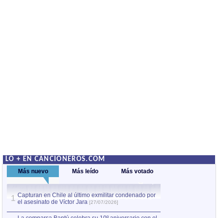
LO + EN CANCIONEROS.COM
Más nuevo
Más leído
Más votado
Capturan en Chile al último exmilitar condenado por
La comparsa Bantú
1
el asesinato de Víctor Jara
mayor desfile de
1
[27/07/2026]
hecho fuera de U
por Manel Gausachs