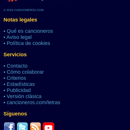
© 2026 CANCIONEROS.COM
Notas legales
•
Qué es cancioneros
•
Aviso legal
•
Política de cookies
Servicios
•
Contacto
•
Cómo colaborar
•
Criterios
•
Estadísticas
•
Publicidad
•
Versión clásica
•
cancioneros.com/letras
Síguenos