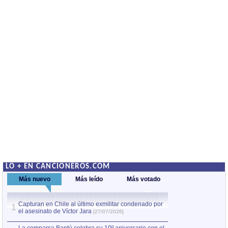
LO + EN CANCIONEROS.COM
Más nuevo
Más leído
Más votado
Capturan en Chile al último exmilitar condenado por
La comparsa Bantú
1
el asesinato de Víctor Jara
mayor desfile de
1
[27/07/2026]
hecho fuera de U
por Manel Gausachs