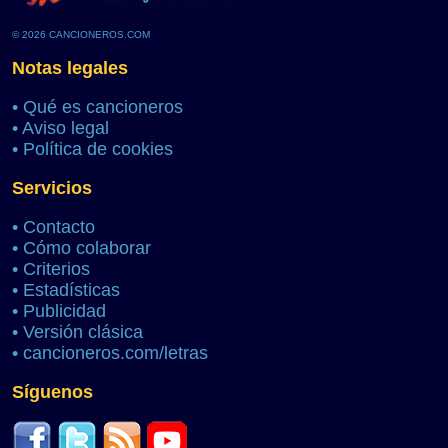
© 2026 CANCIONEROS.COM
Notas legales
•
Qué es cancioneros
•
Aviso legal
•
Política de cookies
Servicios
•
Contacto
•
Cómo colaborar
•
Criterios
•
Estadísticas
•
Publicidad
•
Versión clásica
•
cancioneros.com/letras
Síguenos