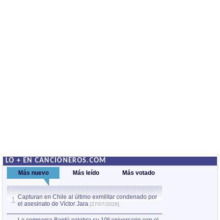
LO + EN CANCIONEROS.COM
Más nuevo
Más leído
Más votado
Capturan en Chile al último exmilitar condenado por
La comparsa Bantú
1
el asesinato de Víctor Jara
mayor desfile de
1
[27/07/2026]
hecho fuera de U
por Manel Gausachs