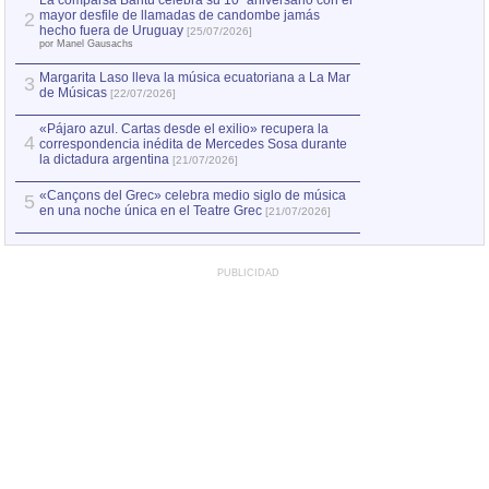
La comparsa Bantú celebra su 10º aniversario con el
mayor desfile de llamadas de candombe jamás
2
Capturan en Chile
2
hecho fuera de Uruguay
[25/07/2026]
el asesinato de Ví
por Manel Gausachs
Margarita Laso lleva la música ecuatoriana a La Mar
3
de Músicas
[22/07/2026]
«Pájaro azul. Cartas desde el exilio» recupera la
4
correspondencia inédita de Mercedes Sosa durante
la dictadura argentina
[21/07/2026]
«Cançons del Grec» celebra medio siglo de música
5
en una noche única en el Teatre Grec
[21/07/2026]
PUBLICIDAD