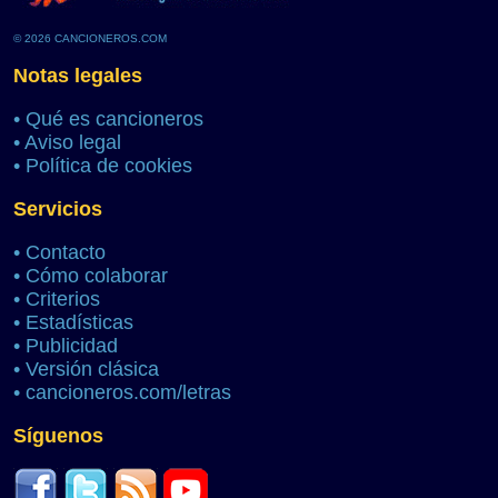
© 2026 CANCIONEROS.COM
Notas legales
•
Qué es cancioneros
•
Aviso legal
•
Política de cookies
Servicios
•
Contacto
•
Cómo colaborar
•
Criterios
•
Estadísticas
•
Publicidad
•
Versión clásica
•
cancioneros.com/letras
Síguenos