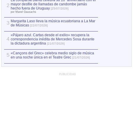
La comparsa Bantú celebra su 10º aniversario con el
mayor desfile de llamadas de candombe jamás
2
Capturan en Chile
2
hecho fuera de Uruguay
[25/07/2026]
el asesinato de Ví
por Manel Gausachs
Margarita Laso lleva la música ecuatoriana a La Mar
3
de Músicas
[22/07/2026]
«Pájaro azul. Cartas desde el exilio» recupera la
4
correspondencia inédita de Mercedes Sosa durante
la dictadura argentina
[21/07/2026]
«Cançons del Grec» celebra medio siglo de música
5
en una noche única en el Teatre Grec
[21/07/2026]
PUBLICIDAD