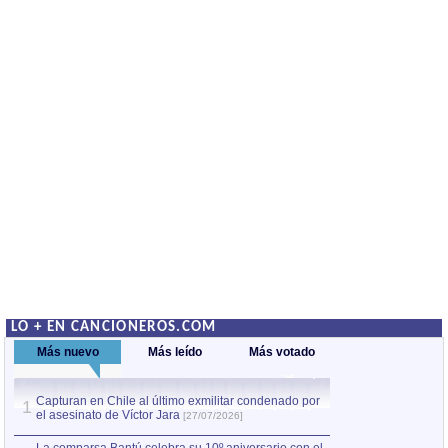
LO + EN CANCIONEROS.COM
Más nuevo
Más leído
Más votado
Capturan en Chile al último exmilitar condenado por
La comparsa Bantú
1
el asesinato de Víctor Jara
mayor desfile de
1
[27/07/2026]
hecho fuera de U
por Manel Gausachs