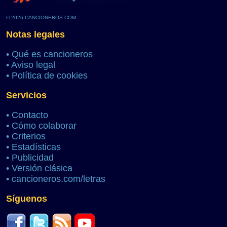
© 2026 CANCIONEROS.COM
Notas legales
•
Qué es cancioneros
•
Aviso legal
•
Política de cookies
Servicios
•
Contacto
•
Cómo colaborar
•
Criterios
•
Estadísticas
•
Publicidad
•
Versión clásica
•
cancioneros.com/letras
Síguenos