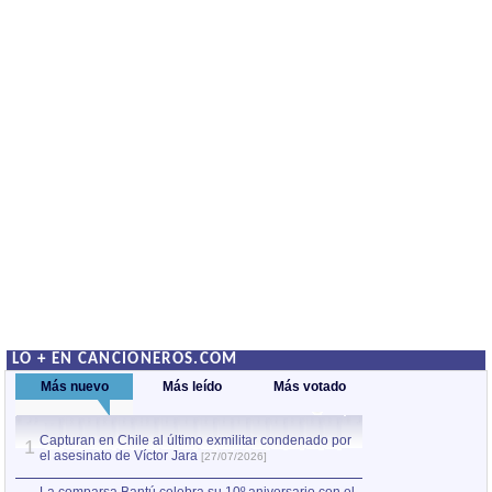
LO + EN CANCIONEROS.COM
Más nuevo
Más leído
Más votado
Capturan en Chile al último exmilitar condenado por
La comparsa Bantú
1
el asesinato de Víctor Jara
mayor desfile de
1
[27/07/2026]
hecho fuera de U
por Manel Gausachs