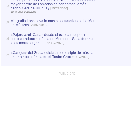
La comparsa Bantú celebra su 10º aniversario con el
mayor desfile de llamadas de candombe jamás
2
Capturan en Chile
2
hecho fuera de Uruguay
[25/07/2026]
el asesinato de Ví
por Manel Gausachs
Margarita Laso lleva la música ecuatoriana a La Mar
3
de Músicas
[22/07/2026]
«Pájaro azul. Cartas desde el exilio» recupera la
4
correspondencia inédita de Mercedes Sosa durante
la dictadura argentina
[21/07/2026]
«Cançons del Grec» celebra medio siglo de música
5
en una noche única en el Teatre Grec
[21/07/2026]
PUBLICIDAD