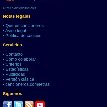
© 2026 CANCIONEROS.COM
Notas legales
•
Qué es cancioneros
•
Aviso legal
•
Política de cookies
Servicios
•
Contacto
•
Cómo colaborar
•
Criterios
•
Estadísticas
•
Publicidad
•
Versión clásica
•
cancioneros.com/letras
Síguenos