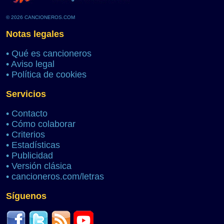
© 2026 CANCIONEROS.COM
Notas legales
•
Qué es cancioneros
•
Aviso legal
•
Política de cookies
Servicios
•
Contacto
•
Cómo colaborar
•
Criterios
•
Estadísticas
•
Publicidad
•
Versión clásica
•
cancioneros.com/letras
Síguenos