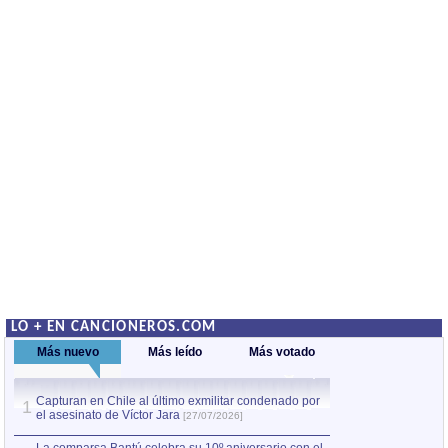
LO + EN CANCIONEROS.COM
Más nuevo
Más leído
Más votado
Capturan en Chile al último exmilitar condenado por
La comparsa Bantú
1
el asesinato de Víctor Jara
mayor desfile de
1
[27/07/2026]
hecho fuera de U
por Manel Gausachs