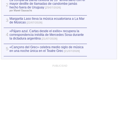
La comparsa Bantú celebra su 10º aniversario con el
mayor desfile de llamadas de candombe jamás
2
Capturan en Chile
2
hecho fuera de Uruguay
[25/07/2026]
el asesinato de Ví
por Manel Gausachs
Margarita Laso lleva la música ecuatoriana a La Mar
3
de Músicas
[22/07/2026]
«Pájaro azul. Cartas desde el exilio» recupera la
4
correspondencia inédita de Mercedes Sosa durante
la dictadura argentina
[21/07/2026]
«Cançons del Grec» celebra medio siglo de música
5
en una noche única en el Teatre Grec
[21/07/2026]
PUBLICIDAD