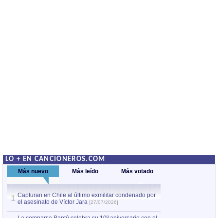
LO + EN CANCIONEROS.COM
Más nuevo
Más leído
Más votado
Capturan en Chile al último exmilitar condenado por
Capturan en Chile
1
1
el asesinato de Víctor Jara
el asesinato de Ví
[27/07/2026]