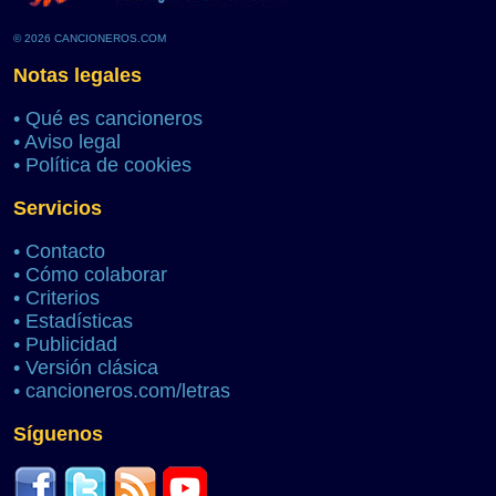
© 2026 CANCIONEROS.COM
Notas legales
•
Qué es cancioneros
•
Aviso legal
•
Política de cookies
Servicios
•
Contacto
•
Cómo colaborar
•
Criterios
•
Estadísticas
•
Publicidad
•
Versión clásica
•
cancioneros.com/letras
Síguenos