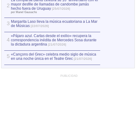
La comparsa Bantú celebra su 10º aniversario con el
mayor desfile de llamadas de candombe jamás
2
hecho fuera de Uruguay
[25/07/2026]
por Manel Gausachs
Margarita Laso lleva la música ecuatoriana a La Mar
3
de Músicas
[22/07/2026]
«Pájaro azul. Cartas desde el exilio» recupera la
4
correspondencia inédita de Mercedes Sosa durante
la dictadura argentina
[21/07/2026]
«Cançons del Grec» celebra medio siglo de música
5
en una noche única en el Teatre Grec
[21/07/2026]
PUBLICIDAD