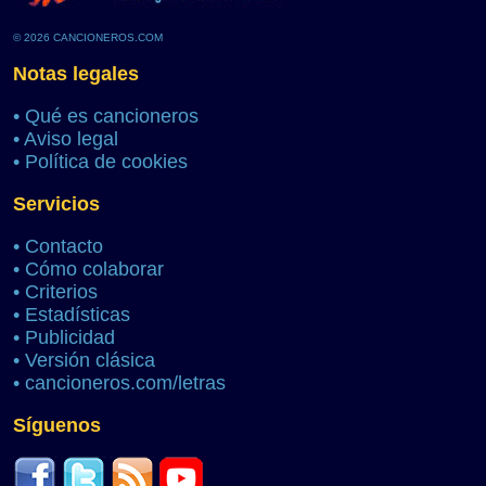
© 2026 CANCIONEROS.COM
Notas legales
•
Qué es cancioneros
•
Aviso legal
•
Política de cookies
Servicios
•
Contacto
•
Cómo colaborar
•
Criterios
•
Estadísticas
•
Publicidad
•
Versión clásica
•
cancioneros.com/letras
Síguenos