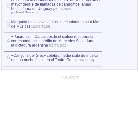
La comparsa Bantú celebra su 10º aniversario con el
mayor desfile de llamadas de candombe jamás
2
Capturan en Chile
2
hecho fuera de Uruguay
[25/07/2026]
el asesinato de Ví
por Manel Gausachs
Margarita Laso lleva la música ecuatoriana a La Mar
3
de Músicas
[22/07/2026]
«Pájaro azul. Cartas desde el exilio» recupera la
4
correspondencia inédita de Mercedes Sosa durante
la dictadura argentina
[21/07/2026]
«Cançons del Grec» celebra medio siglo de música
5
en una noche única en el Teatre Grec
[21/07/2026]
PUBLICIDAD