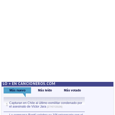
LO + EN CANCIONEROS.COM
Más nuevo
Más leído
Más votado
Capturan en Chile al último exmilitar condenado por
La comparsa Bantú
1
el asesinato de Víctor Jara
mayor desfile de
1
[27/07/2026]
hecho fuera de U
por Manel Gausachs