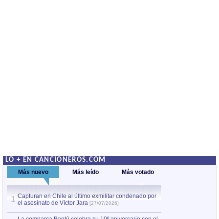
LO + EN CANCIONEROS.COM
Más nuevo
Más leído
Más votado
Capturan en Chile al último exmilitar condenado por
La comparsa Bantú
1
el asesinato de Víctor Jara
mayor desfile de
1
[27/07/2026]
hecho fuera de U
por Manel Gausachs