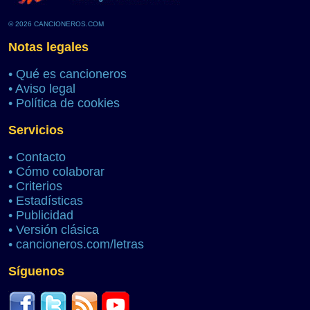
© 2026 CANCIONEROS.COM
Notas legales
•
Qué es cancioneros
•
Aviso legal
•
Política de cookies
Servicios
•
Contacto
•
Cómo colaborar
•
Criterios
•
Estadísticas
•
Publicidad
•
Versión clásica
•
cancioneros.com/letras
Síguenos