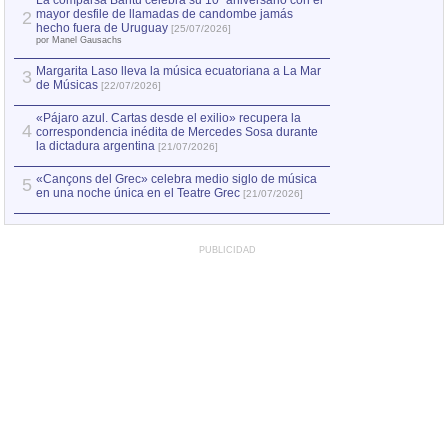
La comparsa Bantú celebra su 10º aniversario con el
mayor desfile de llamadas de candombe jamás
2
Capturan en Chile
2
hecho fuera de Uruguay
[25/07/2026]
el asesinato de Ví
por Manel Gausachs
Margarita Laso lleva la música ecuatoriana a La Mar
3
de Músicas
[22/07/2026]
«Pájaro azul. Cartas desde el exilio» recupera la
4
correspondencia inédita de Mercedes Sosa durante
la dictadura argentina
[21/07/2026]
«Cançons del Grec» celebra medio siglo de música
5
en una noche única en el Teatre Grec
[21/07/2026]
PUBLICIDAD