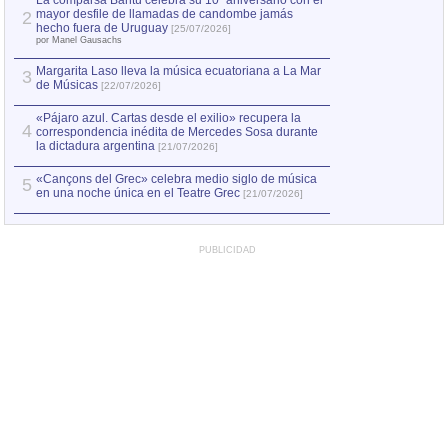
La comparsa Bantú celebra su 10º aniversario con el
mayor desfile de llamadas de candombe jamás
2
Capturan en Chile
2
hecho fuera de Uruguay
[25/07/2026]
el asesinato de Ví
por Manel Gausachs
Margarita Laso lleva la música ecuatoriana a La Mar
3
de Músicas
[22/07/2026]
«Pájaro azul. Cartas desde el exilio» recupera la
4
correspondencia inédita de Mercedes Sosa durante
la dictadura argentina
[21/07/2026]
«Cançons del Grec» celebra medio siglo de música
5
en una noche única en el Teatre Grec
[21/07/2026]
PUBLICIDAD