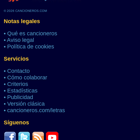
© 2026 CANCIONEROS.COM
Notas legales
•
Qué es cancioneros
•
Aviso legal
•
Política de cookies
Servicios
•
Contacto
•
Cómo colaborar
•
Criterios
•
Estadísticas
•
Publicidad
•
Versión clásica
•
cancioneros.com/letras
Síguenos