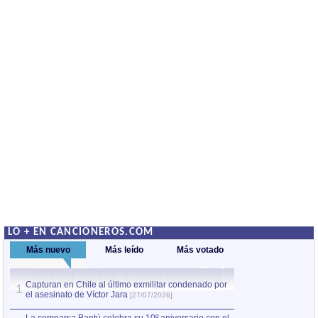
LO + EN CANCIONEROS.COM
Más nuevo
Más leído
Más votado
Capturan en Chile al último exmilitar condenado por
La comparsa Bantú
1
el asesinato de Víctor Jara
mayor desfile de
1
[27/07/2026]
hecho fuera de U
por Manel Gausachs