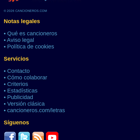
© 2026 CANCIONEROS.COM
Notas legales
•
Qué es cancioneros
•
Aviso legal
•
Política de cookies
Servicios
•
Contacto
•
Cómo colaborar
•
Criterios
•
Estadísticas
•
Publicidad
•
Versión clásica
•
cancioneros.com/letras
Síguenos