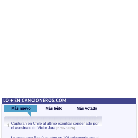
LO + EN CANCIONEROS.COM
Más nuevo
Más leído
Más votado
Capturan en Chile al último exmilitar condenado por
Capturan en Chile
1
1
el asesinato de Víctor Jara
el asesinato de Ví
[27/07/2026]