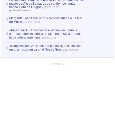
La comparsa Bantú celebra su 10º aniversario con el
mayor desfile de llamadas de candombe jamás
2
hecho fuera de Uruguay
[25/07/2026]
por Manel Gausachs
Margarita Laso lleva la música ecuatoriana a La Mar
3
de Músicas
[22/07/2026]
«Pájaro azul. Cartas desde el exilio» recupera la
4
correspondencia inédita de Mercedes Sosa durante
la dictadura argentina
[21/07/2026]
«Cançons del Grec» celebra medio siglo de música
5
en una noche única en el Teatre Grec
[21/07/2026]
PUBLICIDAD