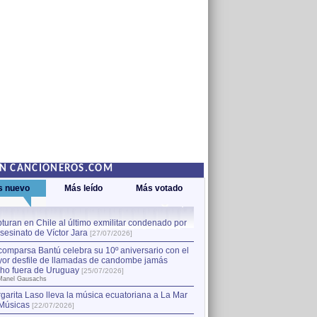
EN CANCIONEROS.COM
s nuevo
Más leído
Más votado
turan en Chile al último exmilitar condenado por
La comparsa Bantú celebra s
asesinato de Víctor Jara
mayor desfile de llamadas
1
[27/07/2026]
hecho fuera de Uruguay
[25
comparsa Bantú celebra su 10º aniversario con el
por Manel Gausachs
or desfile de llamadas de candombe jamás
Capturan en Chile al último
2
ho fuera de Uruguay
[25/07/2026]
el asesinato de Víctor Jara
[
Manel Gausachs
garita Laso lleva la música ecuatoriana a La Mar
Músicas
[22/07/2026]