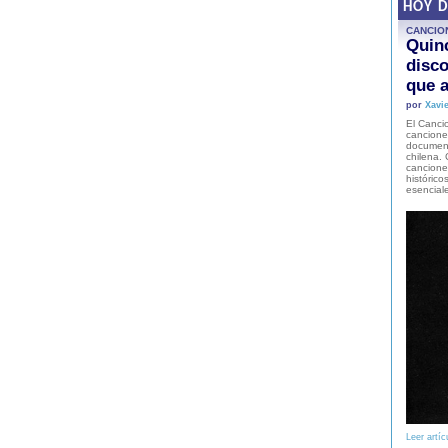
HOY 
CANCIO
Quinc
disco
que a
por
Xavie
El Cancio
cancione
document
chilena. 
canciones
histórico
esencial
Leer artíc