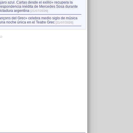
jaro azul. Cartas desde el exilio» recupera la
respondencia inédita de Mercedes Sosa durante
dictadura argentina
[21/07/2026]
nçons del Grec» celebra medio siglo de música
una noche única en el Teatre Grec
[21/07/2026]
AD