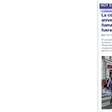
HOY 
CANDO
La co
anive
llam
fuer
por
Mane
El pasad
territori
Plegaman
uruguaya
género m