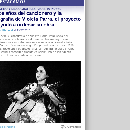
DESTACAMOS
NERO Y DISCOGRAFÍA DE VIOLETA PARRA
e años del cancionero y la
grafía de Violeta Parra, el proyecto
yudó a ordenar su obra
r Pintanel
el 13/07/2026
nero y Discografía de Violeta Parra, impulsado por
ros.com, continúa siendo una de las investigaciones
ales más importantes dedicadas a la universal artista
Cuatro años de investigación permitieron recuperar 520
, reconstruir su discografía, corregir numerosos errores
s y fijar datos fundamentales sobre una de las figuras
es de la música latinoamericana.
ulo completo
1 Comentario