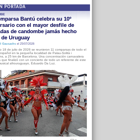
EN PORTADA
MBE
mparsa Bantú celebra su 10º
rsario con el mayor desfile de
adas de candombe jamás hecho
a de Uruguay
l Gausachs
el 25/07/2026
o 18 de julio de 2026 se reunieron 11 comparsas de todo el
o español en la pequeña localidad de Palau-Solità i
s, a 25 km de Barcelona. Una concentración carnavalera
 que finalizó con un concierto de todo un referente de este
usical afrouruguayo, Eduardo Da Luz.