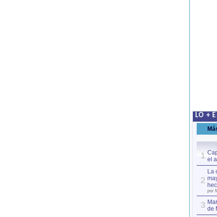
LO + 
Má
Cap
1
el 
La 
may
2
hec
por 
Mar
3
de 