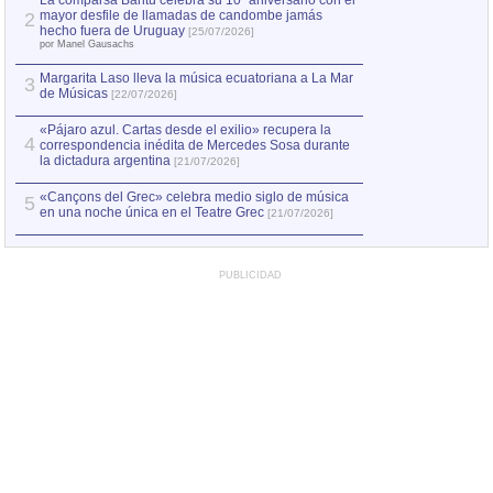
La comparsa Bantú celebra su 10º aniversario con el
mayor desfile de llamadas de candombe jamás
2
Capturan en Chile
2
hecho fuera de Uruguay
[25/07/2026]
el asesinato de Ví
por Manel Gausachs
Margarita Laso lleva la música ecuatoriana a La Mar
3
de Músicas
[22/07/2026]
«Pájaro azul. Cartas desde el exilio» recupera la
4
correspondencia inédita de Mercedes Sosa durante
la dictadura argentina
[21/07/2026]
«Cançons del Grec» celebra medio siglo de música
5
en una noche única en el Teatre Grec
[21/07/2026]
PUBLICIDAD