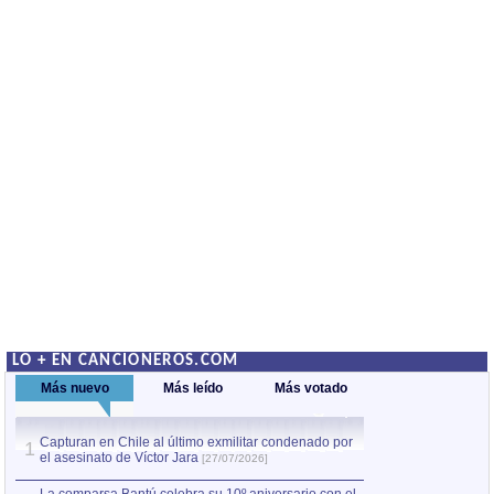
LO + EN CANCIONEROS.COM
Más nuevo
Más leído
Más votado
Capturan en Chile al último exmilitar condenado por
La comparsa Bantú
1
el asesinato de Víctor Jara
mayor desfile de
1
[27/07/2026]
hecho fuera de U
por Manel Gausachs