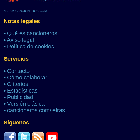
© 2026 CANCIONEROS.COM
Notas legales
•
Qué es cancioneros
•
Aviso legal
•
Política de cookies
Servicios
•
Contacto
•
Cómo colaborar
•
Criterios
•
Estadísticas
•
Publicidad
•
Versión clásica
•
cancioneros.com/letras
Síguenos