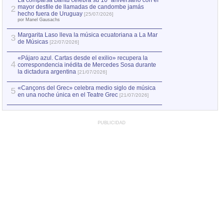
La comparsa Bantú celebra su 10º aniversario con el
mayor desfile de llamadas de candombe jamás
2
Capturan en Chile
2
hecho fuera de Uruguay
[25/07/2026]
el asesinato de Ví
por Manel Gausachs
Margarita Laso lleva la música ecuatoriana a La Mar
3
de Músicas
[22/07/2026]
«Pájaro azul. Cartas desde el exilio» recupera la
4
correspondencia inédita de Mercedes Sosa durante
la dictadura argentina
[21/07/2026]
«Cançons del Grec» celebra medio siglo de música
5
en una noche única en el Teatre Grec
[21/07/2026]
PUBLICIDAD