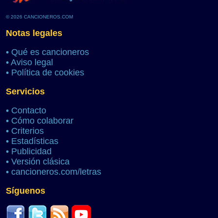
© 2026 CANCIONEROS.COM
Notas legales
•
Qué es cancioneros
•
Aviso legal
•
Política de cookies
Servicios
•
Contacto
•
Cómo colaborar
•
Criterios
•
Estadísticas
•
Publicidad
•
Versión clásica
•
cancioneros.com/letras
Síguenos