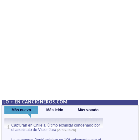
LO + EN CANCIONEROS.COM
Más nuevo
Más leído
Más votado
Capturan en Chile al último exmilitar condenado por
La comparsa Bantú
1
el asesinato de Víctor Jara
mayor desfile de
1
[27/07/2026]
hecho fuera de U
por Manel Gausachs