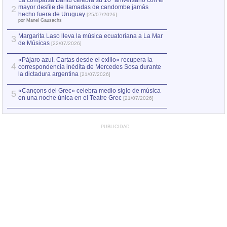
La comparsa Bantú celebra su 10º aniversario con el
mayor desfile de llamadas de candombe jamás
2
Capturan en Chile
2
hecho fuera de Uruguay
[25/07/2026]
el asesinato de Ví
por Manel Gausachs
Margarita Laso lleva la música ecuatoriana a La Mar
3
de Músicas
[22/07/2026]
«Pájaro azul. Cartas desde el exilio» recupera la
4
correspondencia inédita de Mercedes Sosa durante
la dictadura argentina
[21/07/2026]
«Cançons del Grec» celebra medio siglo de música
5
en una noche única en el Teatre Grec
[21/07/2026]
PUBLICIDAD