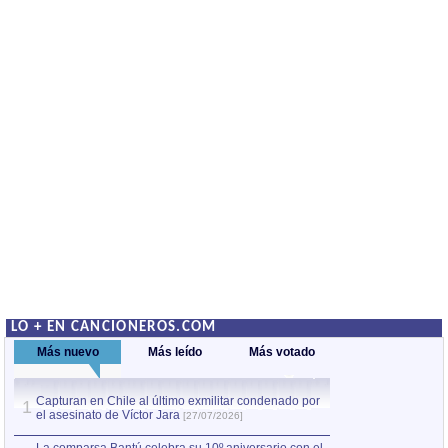
LO + EN CANCIONEROS.COM
Más nuevo
Más leído
Más votado
Capturan en Chile al último exmilitar condenado por
La comparsa Bantú
1
el asesinato de Víctor Jara
mayor desfile de
1
[27/07/2026]
hecho fuera de U
por Manel Gausachs