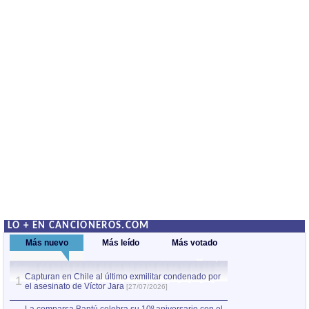
LO + EN CANCIONEROS.COM
Más nuevo
Más leído
Más votado
Capturan en Chile al último exmilitar condenado por
Capturan en Chile
1
1
el asesinato de Víctor Jara
el asesinato de Ví
[27/07/2026]