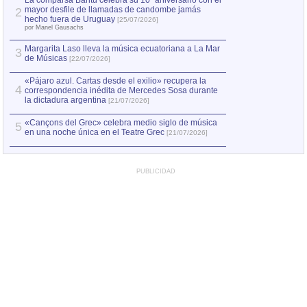
La comparsa Bantú celebra su 10º aniversario con el
mayor desfile de llamadas de candombe jamás
2
hecho fuera de Uruguay
[25/07/2026]
por Manel Gausachs
Margarita Laso lleva la música ecuatoriana a La Mar
3
de Músicas
[22/07/2026]
«Pájaro azul. Cartas desde el exilio» recupera la
4
correspondencia inédita de Mercedes Sosa durante
la dictadura argentina
[21/07/2026]
«Cançons del Grec» celebra medio siglo de música
5
en una noche única en el Teatre Grec
[21/07/2026]
PUBLICIDAD