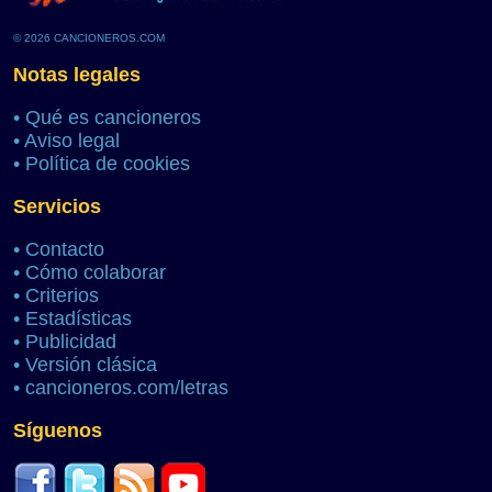
© 2026 CANCIONEROS.COM
Notas legales
•
Qué es cancioneros
•
Aviso legal
•
Política de cookies
Servicios
•
Contacto
•
Cómo colaborar
•
Criterios
•
Estadísticas
•
Publicidad
•
Versión clásica
•
cancioneros.com/letras
Síguenos