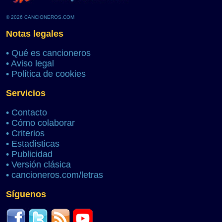
© 2026 CANCIONEROS.COM
Notas legales
•
Qué es cancioneros
•
Aviso legal
•
Política de cookies
Servicios
•
Contacto
•
Cómo colaborar
•
Criterios
•
Estadísticas
•
Publicidad
•
Versión clásica
•
cancioneros.com/letras
Síguenos