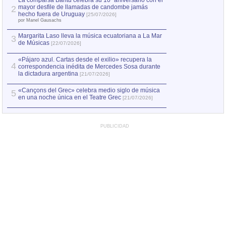
La comparsa Bantú celebra su 10º aniversario con el
mayor desfile de llamadas de candombe jamás
2
Capturan en Chile
2
hecho fuera de Uruguay
[25/07/2026]
el asesinato de Ví
por Manel Gausachs
Margarita Laso lleva la música ecuatoriana a La Mar
3
de Músicas
[22/07/2026]
«Pájaro azul. Cartas desde el exilio» recupera la
4
correspondencia inédita de Mercedes Sosa durante
la dictadura argentina
[21/07/2026]
«Cançons del Grec» celebra medio siglo de música
5
en una noche única en el Teatre Grec
[21/07/2026]
PUBLICIDAD