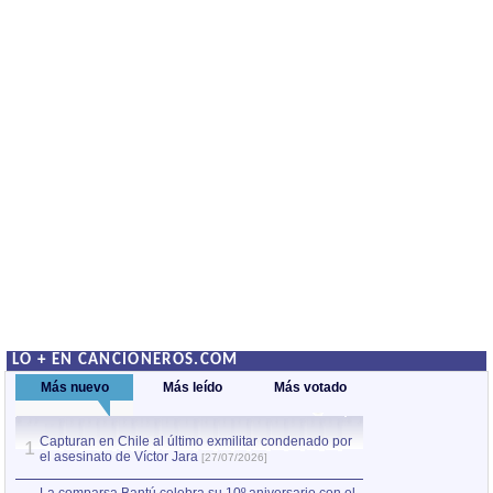
LO + EN CANCIONEROS.COM
Más nuevo
Más leído
Más votado
Capturan en Chile al último exmilitar condenado por
La comparsa Bantú
1
el asesinato de Víctor Jara
mayor desfile de
1
[27/07/2026]
hecho fuera de U
por Manel Gausachs