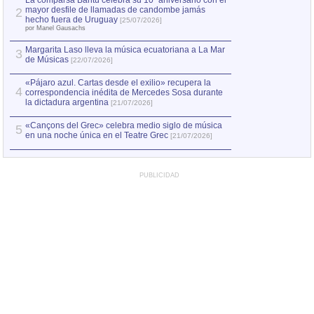
La comparsa Bantú celebra su 10º aniversario con el
mayor desfile de llamadas de candombe jamás
2
Capturan en Chile
2
hecho fuera de Uruguay
[25/07/2026]
el asesinato de Ví
por Manel Gausachs
Margarita Laso lleva la música ecuatoriana a La Mar
3
de Músicas
[22/07/2026]
«Pájaro azul. Cartas desde el exilio» recupera la
4
correspondencia inédita de Mercedes Sosa durante
la dictadura argentina
[21/07/2026]
«Cançons del Grec» celebra medio siglo de música
5
en una noche única en el Teatre Grec
[21/07/2026]
PUBLICIDAD