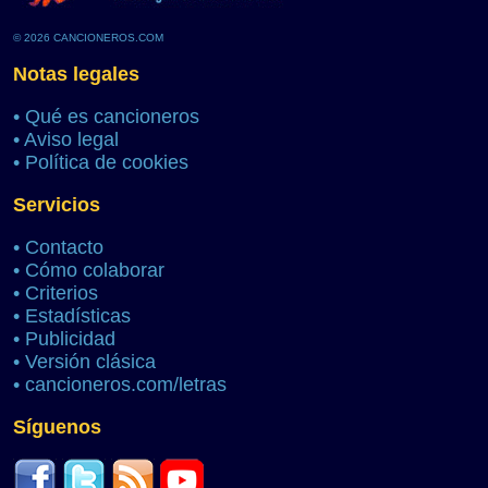
© 2026 CANCIONEROS.COM
Notas legales
•
Qué es cancioneros
•
Aviso legal
•
Política de cookies
Servicios
•
Contacto
•
Cómo colaborar
•
Criterios
•
Estadísticas
•
Publicidad
•
Versión clásica
•
cancioneros.com/letras
Síguenos