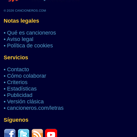
© 2026 CANCIONEROS.COM
Notas legales
•
Qué es cancioneros
•
Aviso legal
•
Política de cookies
Servicios
•
Contacto
•
Cómo colaborar
•
Criterios
•
Estadísticas
•
Publicidad
•
Versión clásica
•
cancioneros.com/letras
Síguenos