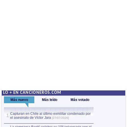
LO + EN CANCIONEROS.COM
Más nuevo
Más leído
Más votado
Capturan en Chile al último exmilitar condenado por
La comparsa Bantú
1
el asesinato de Víctor Jara
mayor desfile de
1
[27/07/2026]
hecho fuera de U
por Manel Gausachs