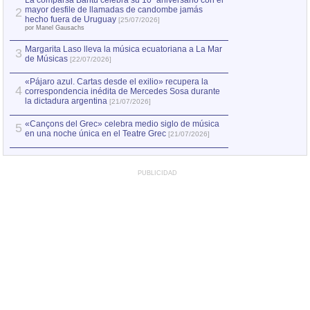
La comparsa Bantú celebra su 10º aniversario con el
mayor desfile de llamadas de candombe jamás
2
Capturan en Chile
2
hecho fuera de Uruguay
[25/07/2026]
el asesinato de Ví
por Manel Gausachs
Margarita Laso lleva la música ecuatoriana a La Mar
Margarita Laso ll
3
3
de Músicas
de Músicas
[22/07/2026]
[22/07
«Pájaro azul. Cartas desde el exilio» recupera la
4
correspondencia inédita de Mercedes Sosa durante
la dictadura argentina
[21/07/2026]
«Cançons del Grec» celebra medio siglo de música
5
en una noche única en el Teatre Grec
[21/07/2026]
PUBLICIDAD