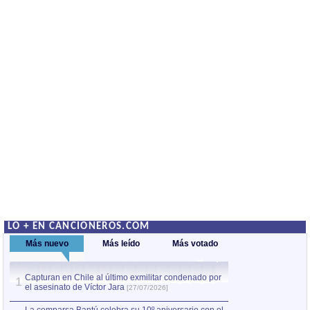
LO + EN CANCIONEROS.COM
Más nuevo
Más leído
Más votado
Capturan en Chile al último exmilitar condenado por
La comparsa Bantú
1
el asesinato de Víctor Jara
mayor desfile de
1
[27/07/2026]
hecho fuera de U
por Manel Gausachs