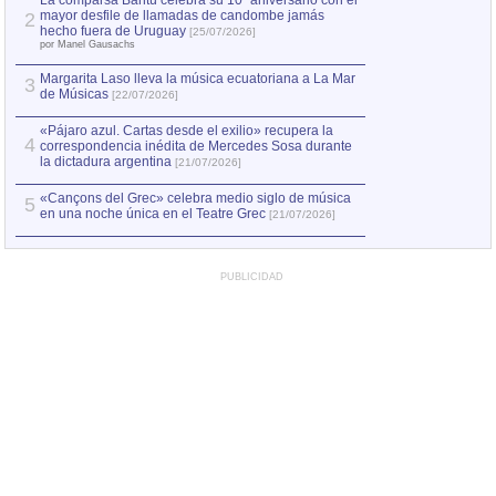
La comparsa Bantú celebra su 10º aniversario con el
mayor desfile de llamadas de candombe jamás
2
Capturan en Chile
2
hecho fuera de Uruguay
[25/07/2026]
el asesinato de Ví
por Manel Gausachs
Margarita Laso lleva la música ecuatoriana a La Mar
3
de Músicas
[22/07/2026]
«Pájaro azul. Cartas desde el exilio» recupera la
4
correspondencia inédita de Mercedes Sosa durante
la dictadura argentina
[21/07/2026]
«Cançons del Grec» celebra medio siglo de música
5
en una noche única en el Teatre Grec
[21/07/2026]
PUBLICIDAD