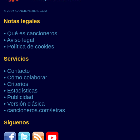
© 2026 CANCIONEROS.COM
Notas legales
•
Qué es cancioneros
•
Aviso legal
•
Política de cookies
Servicios
•
Contacto
•
Cómo colaborar
•
Criterios
•
Estadísticas
•
Publicidad
•
Versión clásica
•
cancioneros.com/letras
Síguenos