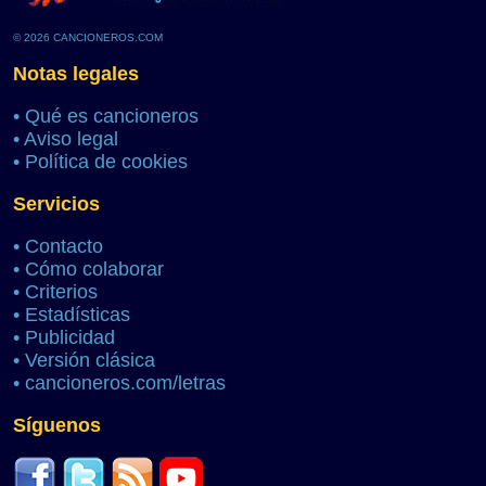
© 2026 CANCIONEROS.COM
Notas legales
•
Qué es cancioneros
•
Aviso legal
•
Política de cookies
Servicios
•
Contacto
•
Cómo colaborar
•
Criterios
•
Estadísticas
•
Publicidad
•
Versión clásica
•
cancioneros.com/letras
Síguenos