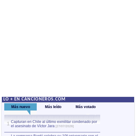
LO + EN CANCIONEROS.COM
Más nuevo
Más leído
Más votado
Capturan en Chile al último exmilitar condenado por
La comparsa Bantú
1
el asesinato de Víctor Jara
mayor desfile de
1
[27/07/2026]
hecho fuera de U
por Manel Gausachs