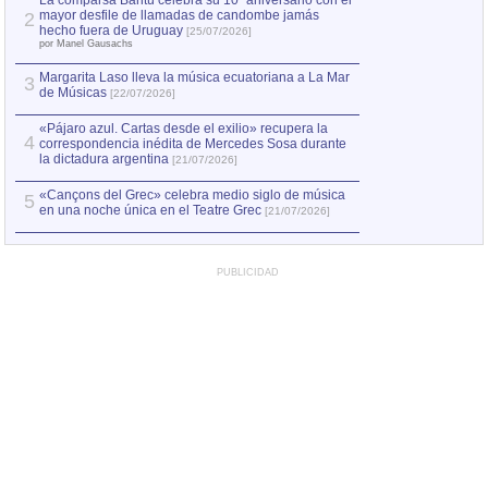
La comparsa Bantú celebra su 10º aniversario con el
mayor desfile de llamadas de candombe jamás
2
Capturan en Chile
2
hecho fuera de Uruguay
[25/07/2026]
el asesinato de Ví
por Manel Gausachs
Margarita Laso lleva la música ecuatoriana a La Mar
3
de Músicas
[22/07/2026]
«Pájaro azul. Cartas desde el exilio» recupera la
4
correspondencia inédita de Mercedes Sosa durante
la dictadura argentina
[21/07/2026]
«Cançons del Grec» celebra medio siglo de música
5
en una noche única en el Teatre Grec
[21/07/2026]
PUBLICIDAD