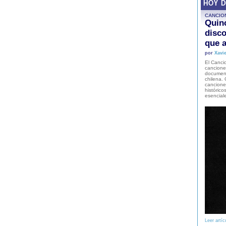
HOY 
CANCIO
Quinc
disco
que a
por
Xavie
El Cancio
cancione
document
chilena. 
canciones
histórico
esencial
Leer artíc