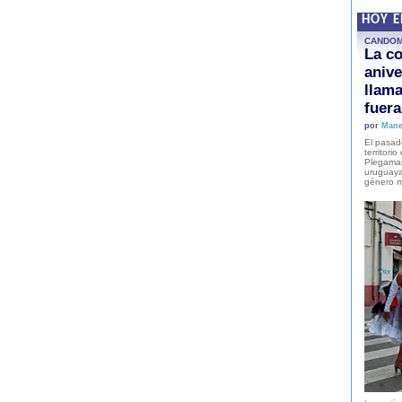
HOY 
CANDO
La co
anive
llam
fuer
por
Mane
El pasad
territori
Plegaman
uruguaya
género m