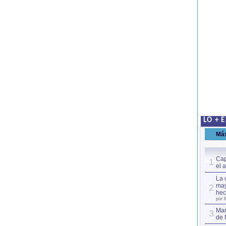
LO + 
Má
Cap
1
el 
La 
may
2
hec
por 
Mar
3
de 