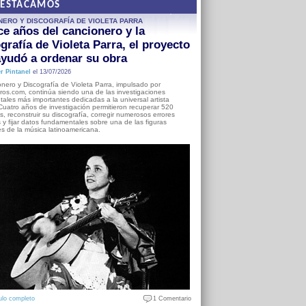
DESTACAMOS
NERO Y DISCOGRAFÍA DE VIOLETA PARRA
e años del cancionero y la
grafía de Violeta Parra, el proyecto
yudó a ordenar su obra
r Pintanel
el 13/07/2026
nero y Discografía de Violeta Parra, impulsado por
ros.com, continúa siendo una de las investigaciones
ales más importantes dedicadas a la universal artista
Cuatro años de investigación permitieron recuperar 520
, reconstruir su discografía, corregir numerosos errores
s y fijar datos fundamentales sobre una de las figuras
es de la música latinoamericana.
ulo completo
1 Comentario