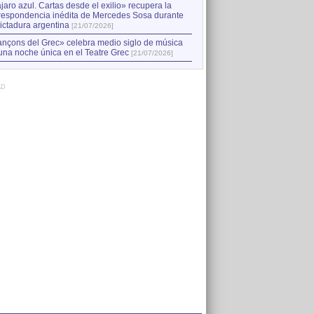
jaro azul. Cartas desde el exilio» recupera la
respondencia inédita de Mercedes Sosa durante
dictadura argentina
[21/07/2026]
nçons del Grec» celebra medio siglo de música
una noche única en el Teatre Grec
[21/07/2026]
AD