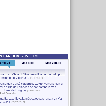
EN CANCIONEROS.COM
s nuevo
Más leído
Más votado
turan en Chile al último exmilitar condenado por
La comparsa Bantú celebra s
asesinato de Víctor Jara
mayor desfile de llamadas
1
[27/07/2026]
hecho fuera de Uruguay
[25
comparsa Bantú celebra su 10º aniversario con el
por Manel Gausachs
or desfile de llamadas de candombe jamás
Capturan en Chile al último
2
ho fuera de Uruguay
[25/07/2026]
el asesinato de Víctor Jara
[
Manel Gausachs
garita Laso lleva la música ecuatoriana a La Mar
Músicas
[22/07/2026]