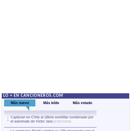
LO + EN CANCIONEROS.COM
Más nuevo
Más leído
Más votado
Capturan en Chile al último exmilitar condenado por
La comparsa Bantú
1
el asesinato de Víctor Jara
mayor desfile de
1
[27/07/2026]
hecho fuera de U
por Manel Gausachs