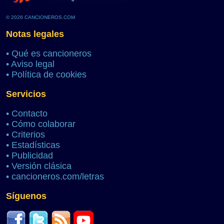
© 2026 CANCIONEROS.COM
Notas legales
•
Qué es cancioneros
•
Aviso legal
•
Política de cookies
Servicios
•
Contacto
•
Cómo colaborar
•
Criterios
•
Estadísticas
•
Publicidad
•
Versión clásica
•
cancioneros.com/letras
Síguenos