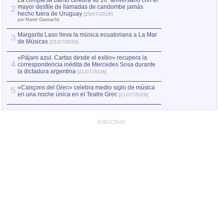
La comparsa Bantú celebra su 10º aniversario con el
mayor desfile de llamadas de candombe jamás
2
Capturan en Chile
2
hecho fuera de Uruguay
[25/07/2026]
el asesinato de Ví
por Manel Gausachs
Margarita Laso lleva la música ecuatoriana a La Mar
3
de Músicas
[22/07/2026]
«Pájaro azul. Cartas desde el exilio» recupera la
4
correspondencia inédita de Mercedes Sosa durante
la dictadura argentina
[21/07/2026]
«Cançons del Grec» celebra medio siglo de música
5
en una noche única en el Teatre Grec
[21/07/2026]
PUBLICIDAD