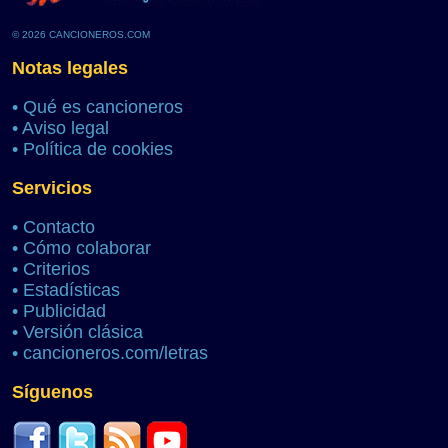
© 2026 CANCIONEROS.COM
Notas legales
•
Qué es cancioneros
•
Aviso legal
•
Política de cookies
Servicios
•
Contacto
•
Cómo colaborar
•
Criterios
•
Estadísticas
•
Publicidad
•
Versión clásica
•
cancioneros.com/letras
Síguenos