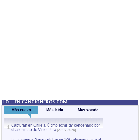
LO + EN CANCIONEROS.COM
Más nuevo
Más leído
Más votado
Capturan en Chile al último exmilitar condenado por
La comparsa Bantú
1
el asesinato de Víctor Jara
mayor desfile de
1
[27/07/2026]
hecho fuera de U
por Manel Gausachs