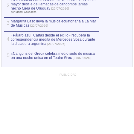
La comparsa Bantú celebra su 10º aniversario con el
mayor desfile de llamadas de candombe jamás
2
Capturan en Chile
2
hecho fuera de Uruguay
[25/07/2026]
el asesinato de Ví
por Manel Gausachs
Margarita Laso lleva la música ecuatoriana a La Mar
3
de Músicas
[22/07/2026]
«Pájaro azul. Cartas desde el exilio» recupera la
4
correspondencia inédita de Mercedes Sosa durante
la dictadura argentina
[21/07/2026]
«Cançons del Grec» celebra medio siglo de música
5
en una noche única en el Teatre Grec
[21/07/2026]
PUBLICIDAD