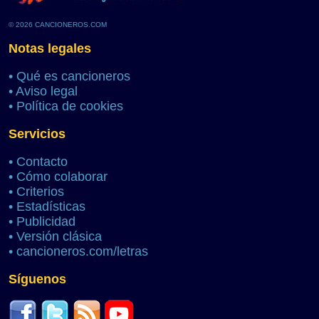
© 2026 CANCIONEROS.COM
Notas legales
•
Qué es cancioneros
•
Aviso legal
•
Política de cookies
Servicios
•
Contacto
•
Cómo colaborar
•
Criterios
•
Estadísticas
•
Publicidad
•
Versión clásica
•
cancioneros.com/letras
Síguenos