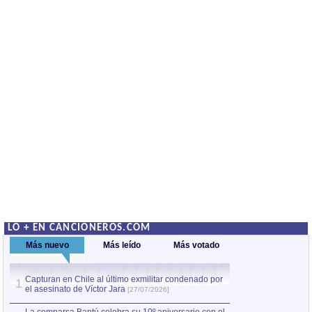
LO + EN CANCIONEROS.COM
Más nuevo
Más leído
Más votado
Capturan en Chile al último exmilitar condenado por
La comparsa Bantú
1
el asesinato de Víctor Jara
mayor desfile de
1
[27/07/2026]
hecho fuera de U
por Manel Gausachs