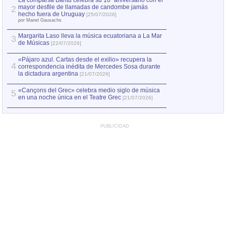
La comparsa Bantú celebra su 10º aniversario con el
mayor desfile de llamadas de candombe jamás
2
Capturan en Chile
2
hecho fuera de Uruguay
[25/07/2026]
el asesinato de Ví
por Manel Gausachs
Margarita Laso lleva la música ecuatoriana a La Mar
3
de Músicas
[22/07/2026]
«Pájaro azul. Cartas desde el exilio» recupera la
4
correspondencia inédita de Mercedes Sosa durante
la dictadura argentina
[21/07/2026]
«Cançons del Grec» celebra medio siglo de música
5
en una noche única en el Teatre Grec
[21/07/2026]
PUBLICIDAD