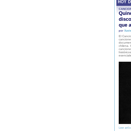
HOY 
CANCIO
Quinc
disco
que a
por
Xavie
El Cancio
cancione
document
chilena. 
canciones
histórico
esencial
Leer artíc