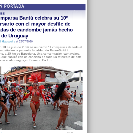
EN PORTADA
MBE
mparsa Bantú celebra su 10º
rsario con el mayor desfile de
adas de candombe jamás hecho
a de Uruguay
l Gausachs
el 25/07/2026
o 18 de julio de 2026 se reunieron 11 comparsas de todo el
o español en la pequeña localidad de Palau-Solità i
s, a 25 km de Barcelona. Una concentración carnavalera
 que finalizó con un concierto de todo un referente de este
usical afrouruguayo, Eduardo Da Luz.