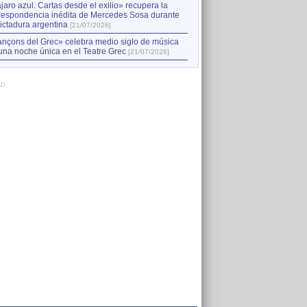
jaro azul. Cartas desde el exilio» recupera la
respondencia inédita de Mercedes Sosa durante
dictadura argentina
[21/07/2026]
nçons del Grec» celebra medio siglo de música
una noche única en el Teatre Grec
[21/07/2026]
AD