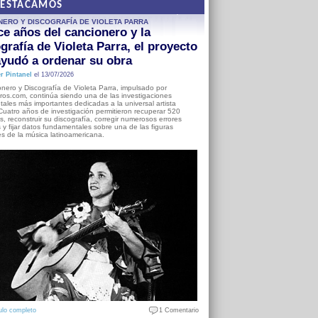
DESTACAMOS
NERO Y DISCOGRAFÍA DE VIOLETA PARRA
e años del cancionero y la
grafía de Violeta Parra, el proyecto
yudó a ordenar su obra
r Pintanel
el 13/07/2026
nero y Discografía de Violeta Parra, impulsado por
ros.com, continúa siendo una de las investigaciones
ales más importantes dedicadas a la universal artista
Cuatro años de investigación permitieron recuperar 520
, reconstruir su discografía, corregir numerosos errores
s y fijar datos fundamentales sobre una de las figuras
es de la música latinoamericana.
ulo completo
1 Comentario