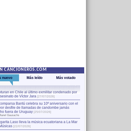
EN CANCIONEROS.COM
s nuevo
Más leído
Más votado
turan en Chile al último exmilitar condenado por
La comparsa Bantú celebra s
asesinato de Víctor Jara
mayor desfile de llamadas
1
[27/07/2026]
hecho fuera de Uruguay
[25
comparsa Bantú celebra su 10º aniversario con el
por Manel Gausachs
or desfile de llamadas de candombe jamás
Capturan en Chile al último
2
ho fuera de Uruguay
[25/07/2026]
el asesinato de Víctor Jara
[
Manel Gausachs
garita Laso lleva la música ecuatoriana a La Mar
Músicas
[22/07/2026]