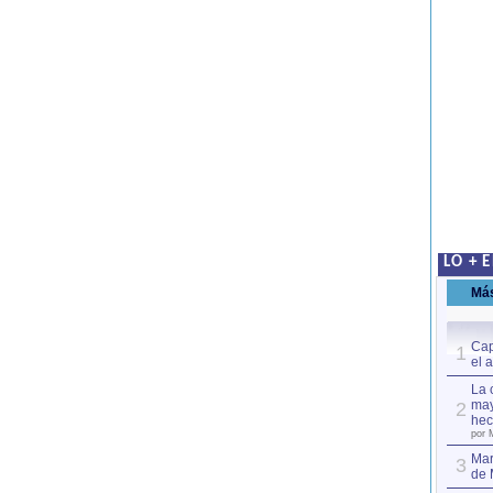
LO + 
Má
Cap
1
el 
La 
may
2
hec
por 
Mar
3
de 