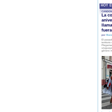
HOY 
CANDO
La co
anive
llam
fuer
por
Mane
El pasad
territori
Plegaman
uruguaya
género m