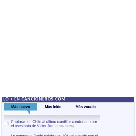
LO + EN CANCIONEROS.COM
Más nuevo
Más leído
Más votado
Capturan en Chile al último exmilitar condenado por
La comparsa Bantú
1
el asesinato de Víctor Jara
mayor desfile de
1
[27/07/2026]
hecho fuera de U
por Manel Gausachs