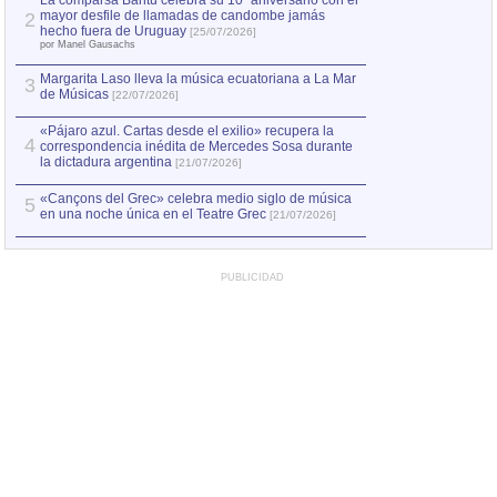
La comparsa Bantú celebra su 10º aniversario con el
mayor desfile de llamadas de candombe jamás
2
Capturan en Chile
2
hecho fuera de Uruguay
[25/07/2026]
el asesinato de Ví
por Manel Gausachs
Margarita Laso lleva la música ecuatoriana a La Mar
3
de Músicas
[22/07/2026]
«Pájaro azul. Cartas desde el exilio» recupera la
4
correspondencia inédita de Mercedes Sosa durante
la dictadura argentina
[21/07/2026]
«Cançons del Grec» celebra medio siglo de música
5
en una noche única en el Teatre Grec
[21/07/2026]
PUBLICIDAD