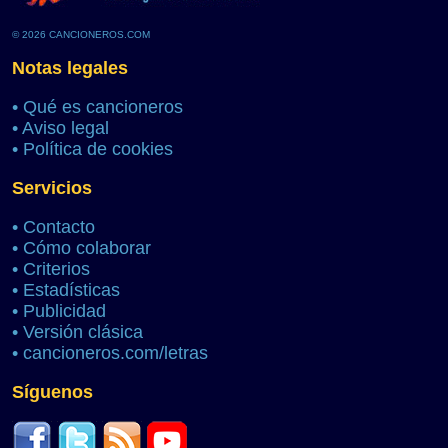
© 2026 CANCIONEROS.COM
Notas legales
•
Qué es cancioneros
•
Aviso legal
•
Política de cookies
Servicios
•
Contacto
•
Cómo colaborar
•
Criterios
•
Estadísticas
•
Publicidad
•
Versión clásica
•
cancioneros.com/letras
Síguenos