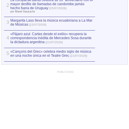
La comparsa Bantú celebra su 10º aniversario con el
mayor desfile de llamadas de candombe jamás
2
Capturan en Chile
2
hecho fuera de Uruguay
[25/07/2026]
el asesinato de Ví
por Manel Gausachs
Margarita Laso lleva la música ecuatoriana a La Mar
3
de Músicas
[22/07/2026]
«Pájaro azul. Cartas desde el exilio» recupera la
4
correspondencia inédita de Mercedes Sosa durante
la dictadura argentina
[21/07/2026]
«Cançons del Grec» celebra medio siglo de música
5
en una noche única en el Teatre Grec
[21/07/2026]
PUBLICIDAD