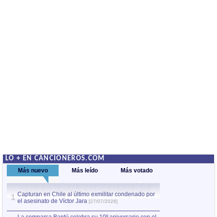
LO + EN CANCIONEROS.COM
Más nuevo
Más leído
Más votado
Capturan en Chile al último exmilitar condenado por
La comparsa Bantú
1
el asesinato de Víctor Jara
mayor desfile de
1
[27/07/2026]
hecho fuera de U
por Manel Gausachs