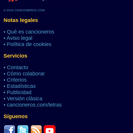
© 2026 CANCIONEROS.COM
Notas legales
•
Qué es cancioneros
•
Aviso legal
•
Política de cookies
Servicios
•
Contacto
•
Cómo colaborar
•
Criterios
•
Estadísticas
•
Publicidad
•
Versión clásica
•
cancioneros.com/letras
Síguenos