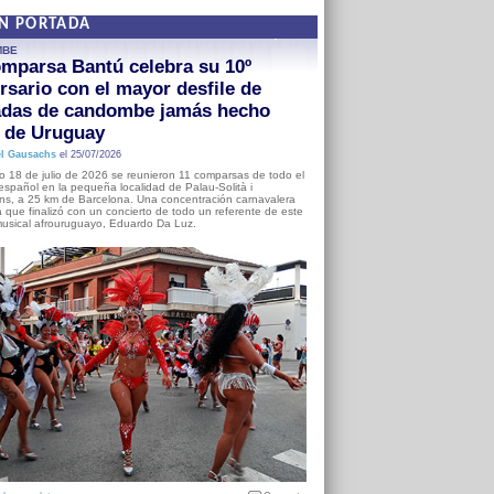
EN PORTADA
MBE
mparsa Bantú celebra su 10º
rsario con el mayor desfile de
adas de candombe jamás hecho
a de Uruguay
l Gausachs
el 25/07/2026
o 18 de julio de 2026 se reunieron 11 comparsas de todo el
o español en la pequeña localidad de Palau-Solità i
s, a 25 km de Barcelona. Una concentración carnavalera
 que finalizó con un concierto de todo un referente de este
usical afrouruguayo, Eduardo Da Luz.