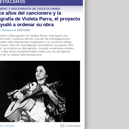
DESTACAMOS
NERO Y DISCOGRAFÍA DE VIOLETA PARRA
e años del cancionero y la
grafía de Violeta Parra, el proyecto
yudó a ordenar su obra
r Pintanel
el 13/07/2026
nero y Discografía de Violeta Parra, impulsado por
ros.com, continúa siendo una de las investigaciones
ales más importantes dedicadas a la universal artista
Cuatro años de investigación permitieron recuperar 520
, reconstruir su discografía, corregir numerosos errores
s y fijar datos fundamentales sobre una de las figuras
es de la música latinoamericana.
ulo completo
1 Comentario