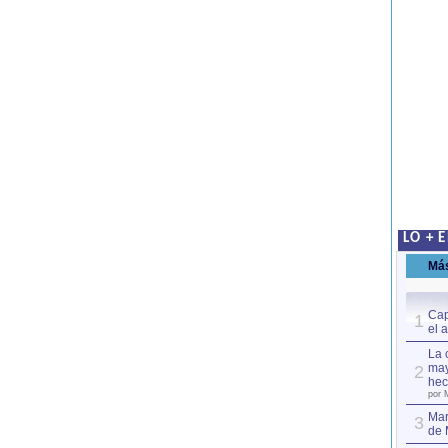
LO + 
Má
Cap
1
el 
La 
may
2
hec
por 
Mar
3
de 