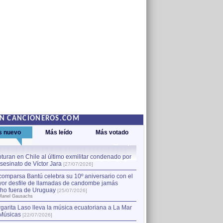
EN CANCIONEROS.COM
s nuevo
Más leído
Más votado
turan en Chile al último exmilitar condenado por
La comparsa Bantú celebra s
asesinato de Víctor Jara
mayor desfile de llamadas
1
[27/07/2026]
hecho fuera de Uruguay
[25
comparsa Bantú celebra su 10º aniversario con el
por Manel Gausachs
or desfile de llamadas de candombe jamás
Capturan en Chile al último
2
ho fuera de Uruguay
[25/07/2026]
el asesinato de Víctor Jara
[
Manel Gausachs
garita Laso lleva la música ecuatoriana a La Mar
Músicas
[22/07/2026]