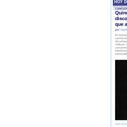
HOY 
CANCIO
Quinc
disco
que a
por
Xavie
El Cancio
cancione
document
chilena. 
canciones
histórico
esencial
Leer artíc