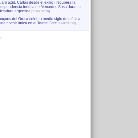
jaro azul. Cartas desde el exilio» recupera la
respondencia inédita de Mercedes Sosa durante
dictadura argentina
[21/07/2026]
nçons del Grec» celebra medio siglo de música
una noche única en el Teatre Grec
[21/07/2026]
AD