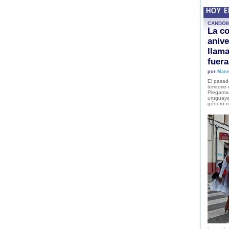
HOY 
CANDO
La co
anive
llam
fuer
por
Mane
El pasad
territori
Plegaman
uruguaya
género m