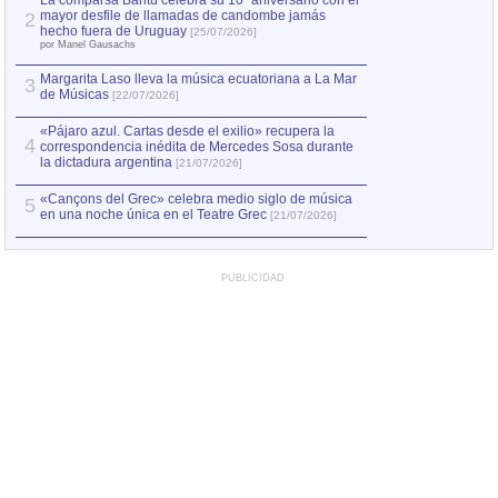
La comparsa Bantú celebra su 10º aniversario con el
mayor desfile de llamadas de candombe jamás
2
Capturan en Chile
2
hecho fuera de Uruguay
[25/07/2026]
el asesinato de Ví
por Manel Gausachs
Margarita Laso lleva la música ecuatoriana a La Mar
3
de Músicas
[22/07/2026]
«Pájaro azul. Cartas desde el exilio» recupera la
4
correspondencia inédita de Mercedes Sosa durante
la dictadura argentina
[21/07/2026]
«Cançons del Grec» celebra medio siglo de música
5
en una noche única en el Teatre Grec
[21/07/2026]
PUBLICIDAD