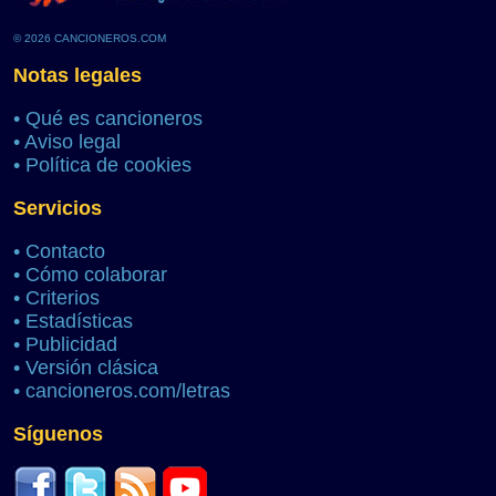
© 2026 CANCIONEROS.COM
Notas legales
•
Qué es cancioneros
•
Aviso legal
•
Política de cookies
Servicios
•
Contacto
•
Cómo colaborar
•
Criterios
•
Estadísticas
•
Publicidad
•
Versión clásica
•
cancioneros.com/letras
Síguenos