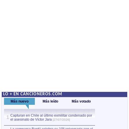
LO + EN CANCIONEROS.COM
Más nuevo
Más leído
Más votado
Capturan en Chile al último exmilitar condenado por
La comparsa Bantú
1
el asesinato de Víctor Jara
mayor desfile de
1
[27/07/2026]
hecho fuera de U
por Manel Gausachs