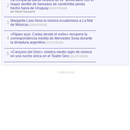
La comparsa Bantú celebra su 10º aniversario con el
mayor desfile de llamadas de candombe jamás
2
hecho fuera de Uruguay
[25/07/2026]
por Manel Gausachs
Margarita Laso lleva la música ecuatoriana a La Mar
3
de Músicas
[22/07/2026]
«Pájaro azul. Cartas desde el exilio» recupera la
4
correspondencia inédita de Mercedes Sosa durante
la dictadura argentina
[21/07/2026]
«Cançons del Grec» celebra medio siglo de música
5
en una noche única en el Teatre Grec
[21/07/2026]
PUBLICIDAD