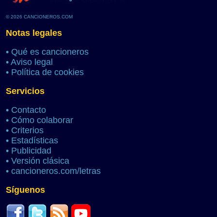
© 2026 CANCIONEROS.COM
Notas legales
•
Qué es cancioneros
•
Aviso legal
•
Política de cookies
Servicios
•
Contacto
•
Cómo colaborar
•
Criterios
•
Estadísticas
•
Publicidad
•
Versión clásica
•
cancioneros.com/letras
Síguenos