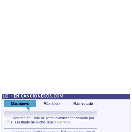
LO + EN CANCIONEROS.COM
Más nuevo
Más leído
Más votado
Capturan en Chile al último exmilitar condenado por
Capturan en Chile
1
1
el asesinato de Víctor Jara
el asesinato de Ví
[27/07/2026]