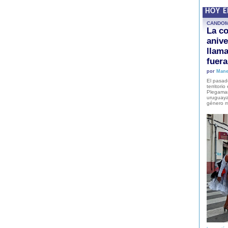
HOY 
CANDO
La co
anive
llam
fuer
por
Mane
El pasad
territori
Plegaman
uruguaya
género m