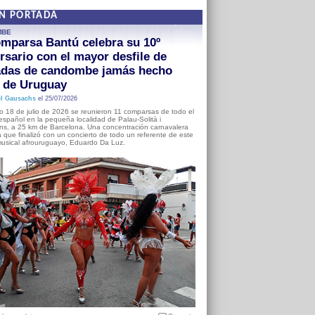
EN PORTADA
MBE
mparsa Bantú celebra su 10º
rsario con el mayor desfile de
adas de candombe jamás hecho
a de Uruguay
l Gausachs
el 25/07/2026
o 18 de julio de 2026 se reunieron 11 comparsas de todo el
o español en la pequeña localidad de Palau-Solità i
s, a 25 km de Barcelona. Una concentración carnavalera
 que finalizó con un concierto de todo un referente de este
usical afrouruguayo, Eduardo Da Luz.