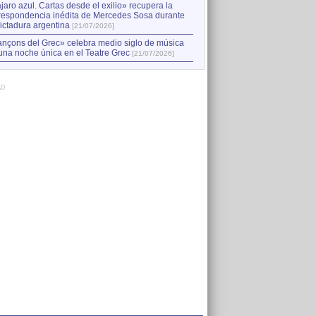
jaro azul. Cartas desde el exilio» recupera la
respondencia inédita de Mercedes Sosa durante
dictadura argentina
[21/07/2026]
nçons del Grec» celebra medio siglo de música
una noche única en el Teatre Grec
[21/07/2026]
AD