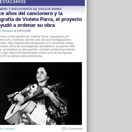
DESTACAMOS
NERO Y DISCOGRAFÍA DE VIOLETA PARRA
e años del cancionero y la
grafía de Violeta Parra, el proyecto
yudó a ordenar su obra
r Pintanel
el 13/07/2026
nero y Discografía de Violeta Parra, impulsado por
ros.com, continúa siendo una de las investigaciones
ales más importantes dedicadas a la universal artista
Cuatro años de investigación permitieron recuperar 520
, reconstruir su discografía, corregir numerosos errores
s y fijar datos fundamentales sobre una de las figuras
es de la música latinoamericana.
ulo completo
1 Comentario