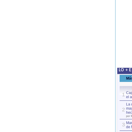
LO + 
Má
Cap
1
el 
La 
may
2
hec
por 
Mar
3
de 