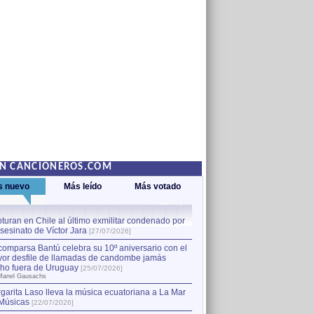
EN CANCIONEROS.COM
s nuevo
Más leído
Más votado
turan en Chile al último exmilitar condenado por
La comparsa Bantú celebra s
asesinato de Víctor Jara
mayor desfile de llamadas
1
[27/07/2026]
hecho fuera de Uruguay
[25
comparsa Bantú celebra su 10º aniversario con el
por Manel Gausachs
or desfile de llamadas de candombe jamás
Capturan en Chile al último
2
ho fuera de Uruguay
[25/07/2026]
el asesinato de Víctor Jara
[
Manel Gausachs
garita Laso lleva la música ecuatoriana a La Mar
Músicas
[22/07/2026]