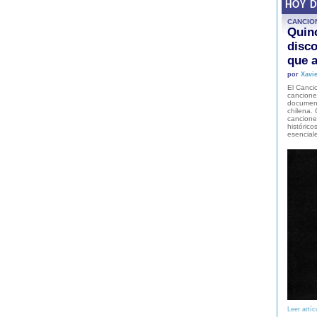
HOY 
CANCIO
Quinc
disco
que a
por
Xavie
El Cancio
cancione
document
chilena. 
canciones
histórico
esencial
Leer artíc