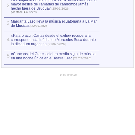
La comparsa Bantú celebra su 10º aniversario con el
mayor desfile de llamadas de candombe jamás
2
Capturan en Chile
2
hecho fuera de Uruguay
[25/07/2026]
el asesinato de Ví
por Manel Gausachs
Margarita Laso lleva la música ecuatoriana a La Mar
3
de Músicas
[22/07/2026]
«Pájaro azul. Cartas desde el exilio» recupera la
4
correspondencia inédita de Mercedes Sosa durante
la dictadura argentina
[21/07/2026]
«Cançons del Grec» celebra medio siglo de música
5
en una noche única en el Teatre Grec
[21/07/2026]
PUBLICIDAD