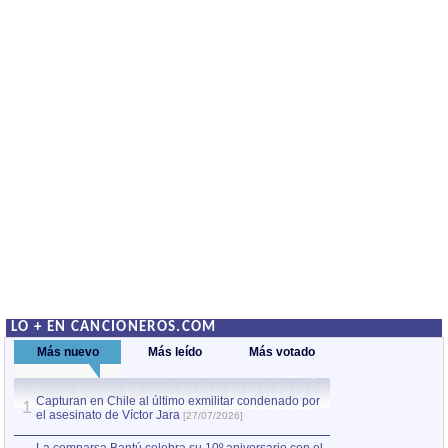
LO + EN CANCIONEROS.COM
Más nuevo
Más leído
Más votado
Capturan en Chile al último exmilitar condenado por
La comparsa Bantú
1
el asesinato de Víctor Jara
mayor desfile de
1
[27/07/2026]
hecho fuera de U
por Manel Gausachs