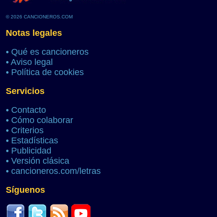
© 2026 CANCIONEROS.COM
Notas legales
•
Qué es cancioneros
•
Aviso legal
•
Política de cookies
Servicios
•
Contacto
•
Cómo colaborar
•
Criterios
•
Estadísticas
•
Publicidad
•
Versión clásica
•
cancioneros.com/letras
Síguenos