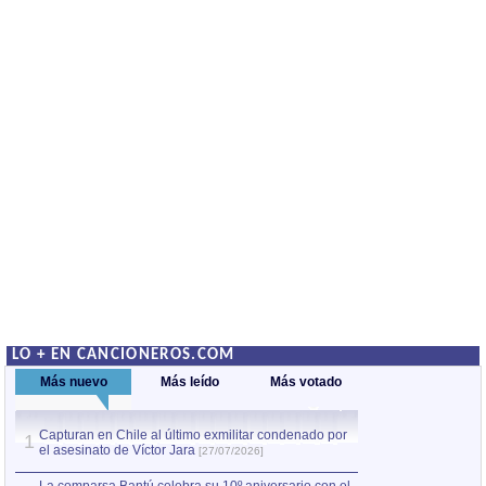
LO + EN CANCIONEROS.COM
Más nuevo
Más leído
Más votado
Capturan en Chile al último exmilitar condenado por
La comparsa Bantú
1
el asesinato de Víctor Jara
mayor desfile de
1
[27/07/2026]
hecho fuera de U
por Manel Gausachs