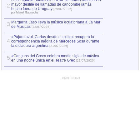
La comparsa Bantú celebra su 10º aniversario con el
mayor desfile de llamadas de candombe jamás
2
Capturan en Chile
2
hecho fuera de Uruguay
[25/07/2026]
el asesinato de Ví
por Manel Gausachs
Margarita Laso lleva la música ecuatoriana a La Mar
3
de Músicas
[22/07/2026]
«Pájaro azul. Cartas desde el exilio» recupera la
4
correspondencia inédita de Mercedes Sosa durante
la dictadura argentina
[21/07/2026]
«Cançons del Grec» celebra medio siglo de música
5
en una noche única en el Teatre Grec
[21/07/2026]
PUBLICIDAD