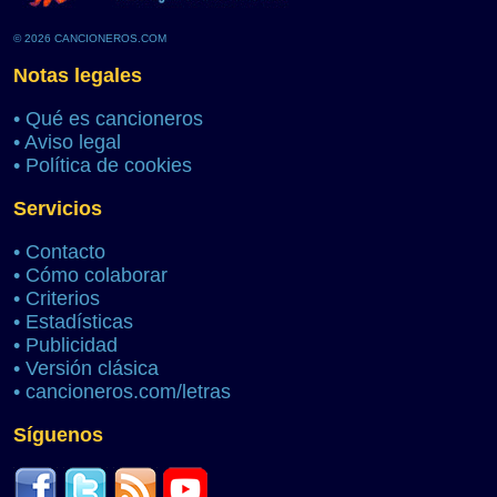
© 2026 CANCIONEROS.COM
Notas legales
•
Qué es cancioneros
•
Aviso legal
•
Política de cookies
Servicios
•
Contacto
•
Cómo colaborar
•
Criterios
•
Estadísticas
•
Publicidad
•
Versión clásica
•
cancioneros.com/letras
Síguenos