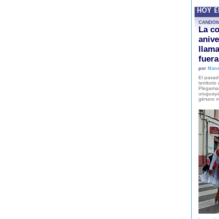
HOY 
CANDO
La co
anive
llam
fuer
por
Mane
El pasad
territori
Plegaman
uruguaya
género m