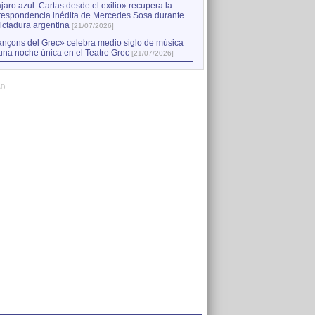
jaro azul. Cartas desde el exilio» recupera la
respondencia inédita de Mercedes Sosa durante
dictadura argentina
[21/07/2026]
nçons del Grec» celebra medio siglo de música
una noche única en el Teatre Grec
[21/07/2026]
AD