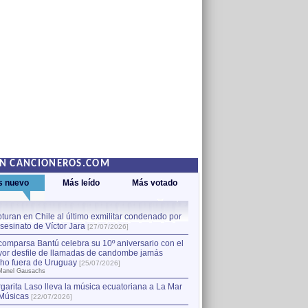
EN CANCIONEROS.COM
s nuevo
Más leído
Más votado
turan en Chile al último exmilitar condenado por
La comparsa Bantú celebra s
asesinato de Víctor Jara
mayor desfile de llamadas
1
[27/07/2026]
hecho fuera de Uruguay
[25
comparsa Bantú celebra su 10º aniversario con el
por Manel Gausachs
or desfile de llamadas de candombe jamás
Capturan en Chile al último
2
ho fuera de Uruguay
[25/07/2026]
el asesinato de Víctor Jara
[
Manel Gausachs
garita Laso lleva la música ecuatoriana a La Mar
Músicas
[22/07/2026]