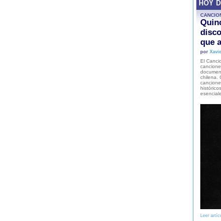
HOY 
CANCIO
Quinc
disco
que a
por
Xavie
El Cancio
cancione
document
chilena. 
canciones
histórico
esencial
Leer artíc