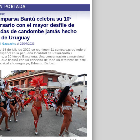
EN PORTADA
MBE
mparsa Bantú celebra su 10º
rsario con el mayor desfile de
adas de candombe jamás hecho
a de Uruguay
l Gausachs
el 25/07/2026
o 18 de julio de 2026 se reunieron 11 comparsas de todo el
o español en la pequeña localidad de Palau-Solità i
s, a 25 km de Barcelona. Una concentración carnavalera
 que finalizó con un concierto de todo un referente de este
usical afrouruguayo, Eduardo Da Luz.