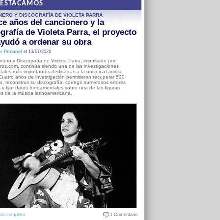
DESTACAMOS
NERO Y DISCOGRAFÍA DE VIOLETA PARRA
e años del cancionero y la
grafía de Violeta Parra, el proyecto
yudó a ordenar su obra
r Pintanel
el 13/07/2026
nero y Discografía de Violeta Parra, impulsado por
ros.com, continúa siendo una de las investigaciones
ales más importantes dedicadas a la universal artista
Cuatro años de investigación permitieron recuperar 520
, reconstruir su discografía, corregir numerosos errores
s y fijar datos fundamentales sobre una de las figuras
es de la música latinoamericana.
ulo completo
1 Comentario