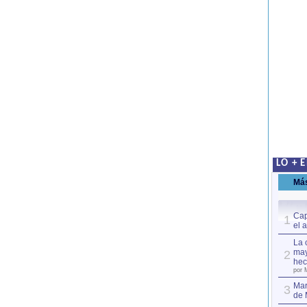
LO + 
Má
Cap
1
el 
La 
may
2
hec
por 
Mar
3
de 