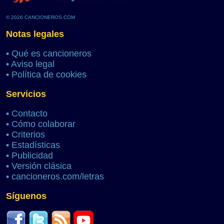
© 2026 CANCIONEROS.COM
Notas legales
•
Qué es cancioneros
•
Aviso legal
•
Política de cookies
Servicios
•
Contacto
•
Cómo colaborar
•
Criterios
•
Estadísticas
•
Publicidad
•
Versión clásica
•
cancioneros.com/letras
Síguenos