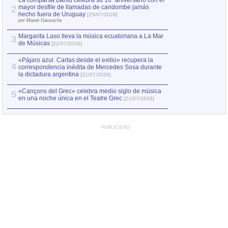
La comparsa Bantú celebra su 10º aniversario con el
mayor desfile de llamadas de candombe jamás
2
Capturan en Chile
2
hecho fuera de Uruguay
[25/07/2026]
el asesinato de Ví
por Manel Gausachs
Margarita Laso lleva la música ecuatoriana a La Mar
Margarita Laso ll
3
3
de Músicas
de Músicas
[22/07/2026]
[22/07
«Pájaro azul. Cartas desde el exilio» recupera la
4
correspondencia inédita de Mercedes Sosa durante
la dictadura argentina
[21/07/2026]
«Cançons del Grec» celebra medio siglo de música
5
en una noche única en el Teatre Grec
[21/07/2026]
PUBLICIDAD