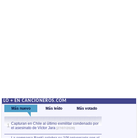
LO + EN CANCIONEROS.COM
Más nuevo
Más leído
Más votado
Capturan en Chile al último exmilitar condenado por
La comparsa Bantú
1
el asesinato de Víctor Jara
mayor desfile de
1
[27/07/2026]
hecho fuera de U
por Manel Gausachs