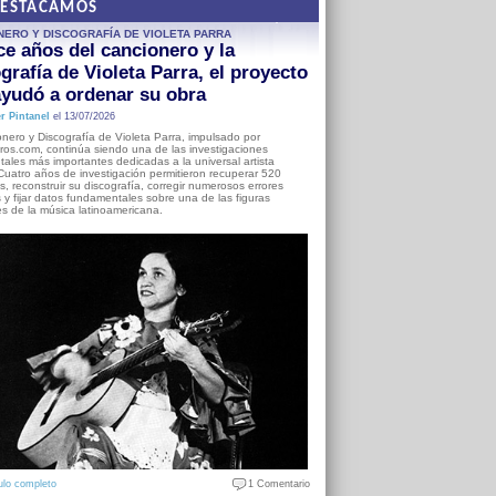
DESTACAMOS
NERO Y DISCOGRAFÍA DE VIOLETA PARRA
e años del cancionero y la
grafía de Violeta Parra, el proyecto
yudó a ordenar su obra
r Pintanel
el 13/07/2026
nero y Discografía de Violeta Parra, impulsado por
ros.com, continúa siendo una de las investigaciones
ales más importantes dedicadas a la universal artista
Cuatro años de investigación permitieron recuperar 520
, reconstruir su discografía, corregir numerosos errores
s y fijar datos fundamentales sobre una de las figuras
es de la música latinoamericana.
ulo completo
1 Comentario