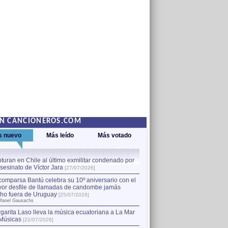
EN CANCIONEROS.COM
s nuevo
Más leído
Más votado
turan en Chile al último exmilitar condenado por
La comparsa Bantú celebra s
asesinato de Víctor Jara
mayor desfile de llamadas
1
[27/07/2026]
hecho fuera de Uruguay
[25
comparsa Bantú celebra su 10º aniversario con el
por Manel Gausachs
or desfile de llamadas de candombe jamás
Capturan en Chile al último
2
ho fuera de Uruguay
[25/07/2026]
el asesinato de Víctor Jara
[
Manel Gausachs
garita Laso lleva la música ecuatoriana a La Mar
Músicas
[22/07/2026]