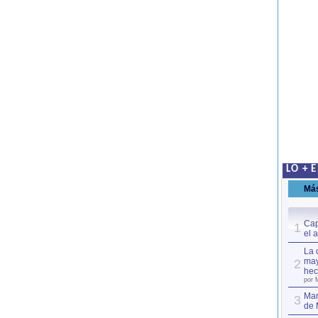
LO + 
Má
Cap
1
el 
La 
may
2
hec
por 
Mar
3
de 