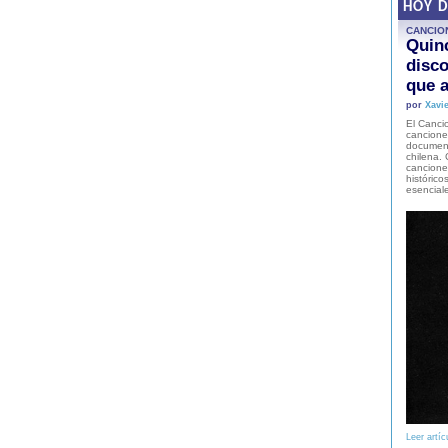
HOY 
CANCIO
Quinc
disco
que a
por
Xavie
El Cancio
cancione
document
chilena. 
canciones
histórico
esencial
Leer artíc