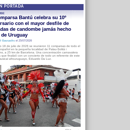
EN PORTADA
MBE
mparsa Bantú celebra su 10º
rsario con el mayor desfile de
adas de candombe jamás hecho
a de Uruguay
l Gausachs
el 25/07/2026
o 18 de julio de 2026 se reunieron 11 comparsas de todo el
o español en la pequeña localidad de Palau-Solità i
s, a 25 km de Barcelona. Una concentración carnavalera
 que finalizó con un concierto de todo un referente de este
usical afrouruguayo, Eduardo Da Luz.