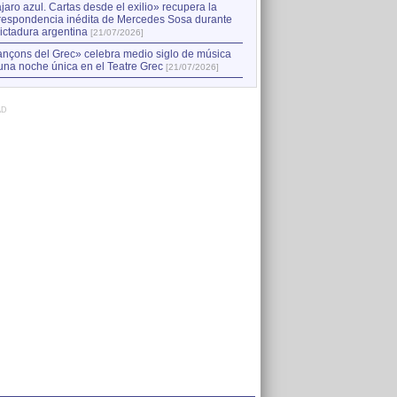
jaro azul. Cartas desde el exilio» recupera la
respondencia inédita de Mercedes Sosa durante
dictadura argentina
[21/07/2026]
nçons del Grec» celebra medio siglo de música
una noche única en el Teatre Grec
[21/07/2026]
AD