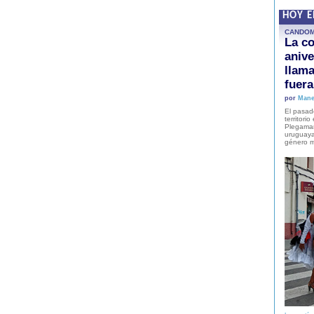
HOY 
CANDO
La co
anive
llam
fuer
por
Mane
El pasad
territori
Plegaman
uruguaya
género m