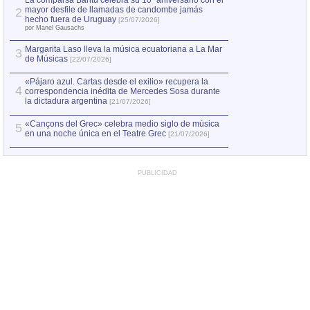
La comparsa Bantú celebra su 10º aniversario con el
mayor desfile de llamadas de candombe jamás
2
Capturan en Chile
2
hecho fuera de Uruguay
[25/07/2026]
el asesinato de Ví
por Manel Gausachs
Margarita Laso lleva la música ecuatoriana a La Mar
3
de Músicas
[22/07/2026]
«Pájaro azul. Cartas desde el exilio» recupera la
4
correspondencia inédita de Mercedes Sosa durante
la dictadura argentina
[21/07/2026]
«Cançons del Grec» celebra medio siglo de música
5
en una noche única en el Teatre Grec
[21/07/2026]
PUBLICIDAD