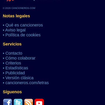
© 2026 CANCIONEROS.COM
Notas legales
•
Qué es cancioneros
•
Aviso legal
•
Política de cookies
Servicios
•
Contacto
•
Cómo colaborar
•
Criterios
•
Estadísticas
•
Publicidad
•
Versión clásica
•
cancioneros.com/letras
Síguenos