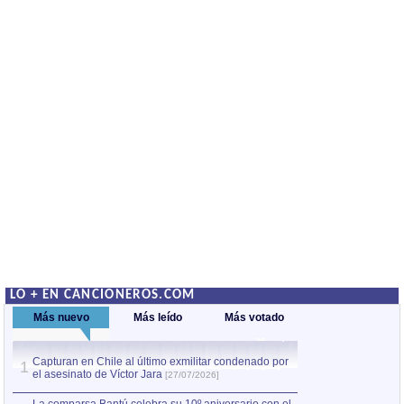
LO + EN CANCIONEROS.COM
Más nuevo
Más leído
Más votado
Capturan en Chile al último exmilitar condenado por
La comparsa Bantú
1
el asesinato de Víctor Jara
mayor desfile de
1
[27/07/2026]
hecho fuera de U
por Manel Gausachs