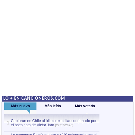
LO + EN CANCIONEROS.COM
Más nuevo
Más leído
Más votado
Capturan en Chile al último exmilitar condenado por
La comparsa Bantú
1
el asesinato de Víctor Jara
mayor desfile de
1
[27/07/2026]
hecho fuera de U
por Manel Gausachs