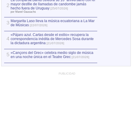
La comparsa Bantú celebra su 10º aniversario con el
mayor desfile de llamadas de candombe jamás
2
Capturan en Chile
2
hecho fuera de Uruguay
[25/07/2026]
el asesinato de Ví
por Manel Gausachs
Margarita Laso lleva la música ecuatoriana a La Mar
3
de Músicas
[22/07/2026]
«Pájaro azul. Cartas desde el exilio» recupera la
4
correspondencia inédita de Mercedes Sosa durante
la dictadura argentina
[21/07/2026]
«Cançons del Grec» celebra medio siglo de música
5
en una noche única en el Teatre Grec
[21/07/2026]
PUBLICIDAD