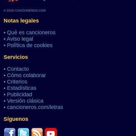
© 2026 CANCIONEROS.COM
Notas legales
•
Qué es cancioneros
•
Aviso legal
•
Política de cookies
Servicios
•
Contacto
•
Cómo colaborar
•
Criterios
•
Estadísticas
•
Publicidad
•
Versión clásica
•
cancioneros.com/letras
Síguenos