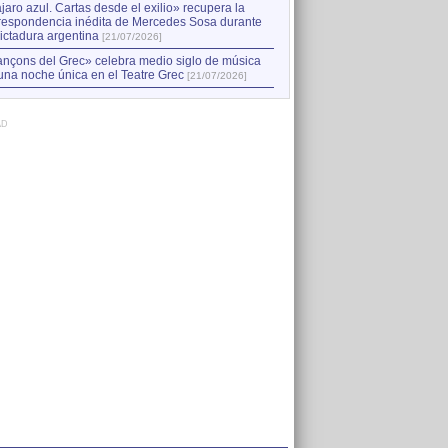
jaro azul. Cartas desde el exilio» recupera la
respondencia inédita de Mercedes Sosa durante
dictadura argentina
[21/07/2026]
nçons del Grec» celebra medio siglo de música
una noche única en el Teatre Grec
[21/07/2026]
AD