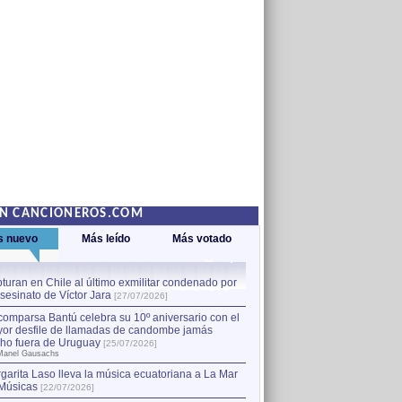
EN CANCIONEROS.COM
s nuevo
Más leído
Más votado
turan en Chile al último exmilitar condenado por
La comparsa Bantú celebra s
asesinato de Víctor Jara
mayor desfile de llamadas
1
[27/07/2026]
hecho fuera de Uruguay
[25
comparsa Bantú celebra su 10º aniversario con el
por Manel Gausachs
or desfile de llamadas de candombe jamás
Capturan en Chile al último
2
ho fuera de Uruguay
[25/07/2026]
el asesinato de Víctor Jara
[
Manel Gausachs
garita Laso lleva la música ecuatoriana a La Mar
Músicas
[22/07/2026]