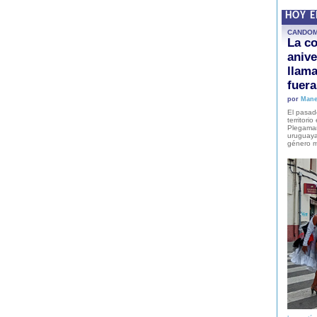
HOY 
CANDO
La co
anive
llam
fuer
por
Mane
El pasad
territori
Plegaman
uruguaya
género m