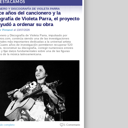
DESTACAMOS
NERO Y DISCOGRAFÍA DE VIOLETA PARRA
e años del cancionero y la
grafía de Violeta Parra, el proyecto
yudó a ordenar su obra
r Pintanel
el 13/07/2026
nero y Discografía de Violeta Parra, impulsado por
ros.com, continúa siendo una de las investigaciones
ales más importantes dedicadas a la universal artista
Cuatro años de investigación permitieron recuperar 520
, reconstruir su discografía, corregir numerosos errores
s y fijar datos fundamentales sobre una de las figuras
es de la música latinoamericana.
ulo completo
1 Comentario