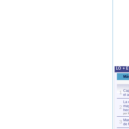
LO + 
Má
Cap
1
el 
La 
may
2
hec
por 
Mar
3
de 