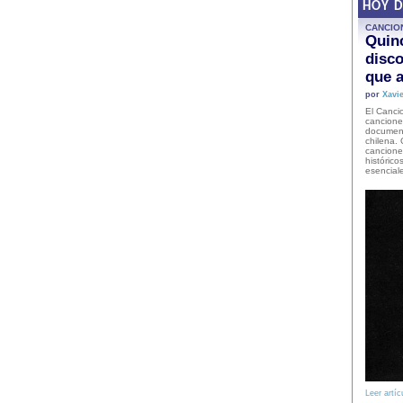
HOY 
CANCIO
Quinc
disco
que a
por
Xavie
El Cancio
cancione
document
chilena. 
canciones
histórico
esencial
Leer artíc