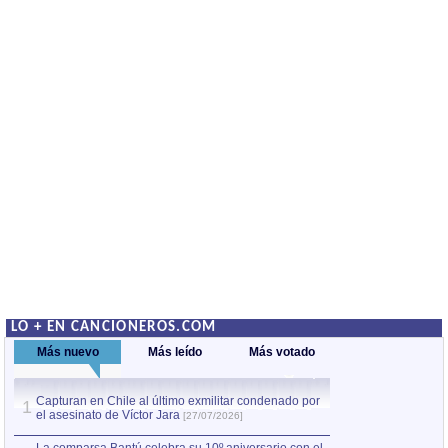
LO + EN CANCIONEROS.COM
Más nuevo
Más leído
Más votado
Capturan en Chile al último exmilitar condenado por
La comparsa Bantú
1
el asesinato de Víctor Jara
mayor desfile de
1
[27/07/2026]
hecho fuera de U
por Manel Gausachs