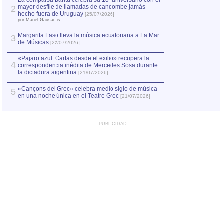
La comparsa Bantú celebra su 10º aniversario con el
mayor desfile de llamadas de candombe jamás
2
Capturan en Chile
2
hecho fuera de Uruguay
[25/07/2026]
el asesinato de Ví
por Manel Gausachs
Margarita Laso lleva la música ecuatoriana a La Mar
3
de Músicas
[22/07/2026]
«Pájaro azul. Cartas desde el exilio» recupera la
4
correspondencia inédita de Mercedes Sosa durante
la dictadura argentina
[21/07/2026]
«Cançons del Grec» celebra medio siglo de música
5
en una noche única en el Teatre Grec
[21/07/2026]
PUBLICIDAD