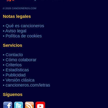
© 2026 CANCIONEROS.COM
Notas legales
•
Qué es cancioneros
•
Aviso legal
•
Política de cookies
Servicios
•
Contacto
•
Cómo colaborar
•
Criterios
•
Estadísticas
•
Publicidad
•
Versión clásica
•
cancioneros.com/letras
Síguenos