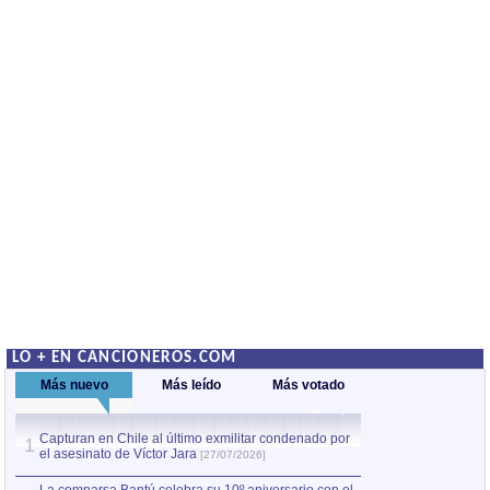
LO + EN CANCIONEROS.COM
Más nuevo
Más leído
Más votado
Capturan en Chile al último exmilitar condenado por
La comparsa Bantú
1
el asesinato de Víctor Jara
mayor desfile de
1
[27/07/2026]
hecho fuera de U
por Manel Gausachs