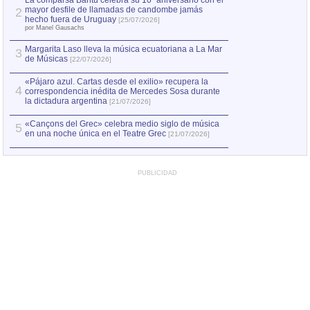
La comparsa Bantú celebra su 10º aniversario con el
mayor desfile de llamadas de candombe jamás
2
Capturan en Chile
2
hecho fuera de Uruguay
[25/07/2026]
el asesinato de Ví
por Manel Gausachs
Margarita Laso lleva la música ecuatoriana a La Mar
3
de Músicas
[22/07/2026]
«Pájaro azul. Cartas desde el exilio» recupera la
4
correspondencia inédita de Mercedes Sosa durante
la dictadura argentina
[21/07/2026]
«Cançons del Grec» celebra medio siglo de música
5
en una noche única en el Teatre Grec
[21/07/2026]
PUBLICIDAD