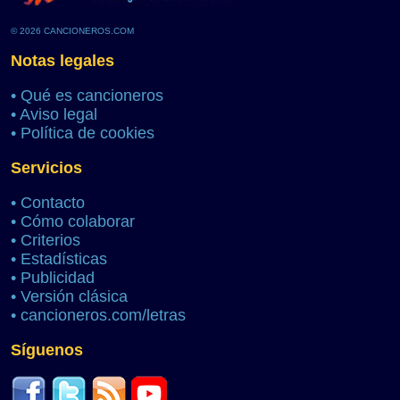
© 2026 CANCIONEROS.COM
Notas legales
•
Qué es cancioneros
•
Aviso legal
•
Política de cookies
Servicios
•
Contacto
•
Cómo colaborar
•
Criterios
•
Estadísticas
•
Publicidad
•
Versión clásica
•
cancioneros.com/letras
Síguenos