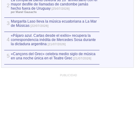
La comparsa Bantú celebra su 10º aniversario con el
mayor desfile de llamadas de candombe jamás
2
Capturan en Chile
2
hecho fuera de Uruguay
[25/07/2026]
el asesinato de Ví
por Manel Gausachs
Margarita Laso lleva la música ecuatoriana a La Mar
3
de Músicas
[22/07/2026]
«Pájaro azul. Cartas desde el exilio» recupera la
4
correspondencia inédita de Mercedes Sosa durante
la dictadura argentina
[21/07/2026]
«Cançons del Grec» celebra medio siglo de música
5
en una noche única en el Teatre Grec
[21/07/2026]
PUBLICIDAD