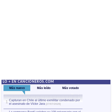
LO + EN CANCIONEROS.COM
Más nuevo
Más leído
Más votado
Capturan en Chile al último exmilitar condenado por
La comparsa Bantú
1
el asesinato de Víctor Jara
mayor desfile de
1
[27/07/2026]
hecho fuera de U
por Manel Gausachs