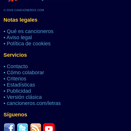
© 2026 CANCIONEROS.COM
Notas legales
•
Qué es cancioneros
•
Aviso legal
•
Política de cookies
Servicios
•
Contacto
•
Cómo colaborar
•
Criterios
•
Estadísticas
•
Publicidad
•
Versión clásica
•
cancioneros.com/letras
Síguenos