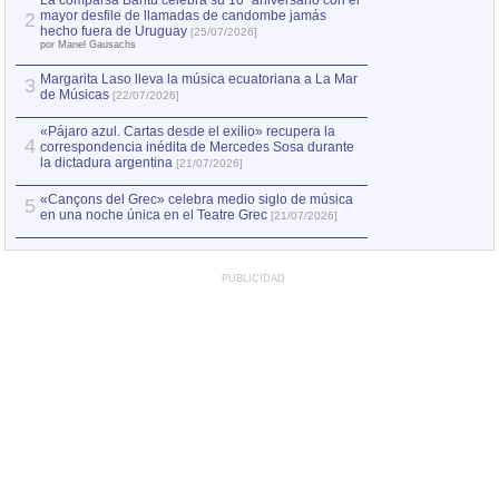
La comparsa Bantú celebra su 10º aniversario con el
mayor desfile de llamadas de candombe jamás
2
Capturan en Chile
2
hecho fuera de Uruguay
[25/07/2026]
el asesinato de Ví
por Manel Gausachs
Margarita Laso lleva la música ecuatoriana a La Mar
3
de Músicas
[22/07/2026]
«Pájaro azul. Cartas desde el exilio» recupera la
4
correspondencia inédita de Mercedes Sosa durante
la dictadura argentina
[21/07/2026]
«Cançons del Grec» celebra medio siglo de música
5
en una noche única en el Teatre Grec
[21/07/2026]
PUBLICIDAD