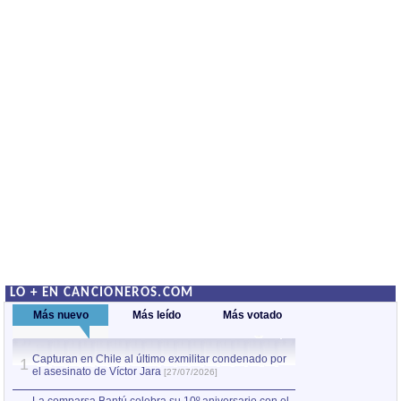
LO + EN CANCIONEROS.COM
Más nuevo
Más leído
Más votado
Capturan en Chile al último exmilitar condenado por
La comparsa Bantú
1
el asesinato de Víctor Jara
mayor desfile de
1
[27/07/2026]
hecho fuera de U
por Manel Gausachs