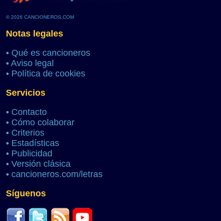
© 2026 CANCIONEROS.COM
Notas legales
•
Qué es cancioneros
•
Aviso legal
•
Política de cookies
Servicios
•
Contacto
•
Cómo colaborar
•
Criterios
•
Estadísticas
•
Publicidad
•
Versión clásica
•
cancioneros.com/letras
Síguenos